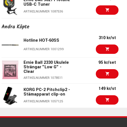
USB-C Tuner
ARTIKELNUMMER 1087536
KORG HT-B1 Headtune
106 kr/st
Andra Köpte
- Stämapparat clip-on
för bas
310 kr/st
ARTIKELNUMMER 1038172
Hotline HOT-60SS
Daddario PW-CT-15 Ns
280 kr/st
ARTIKELNUMMER 1001299
Micro Soundhole
Tuner
Ernie Ball 2330 Ukulele
95 kr/set
ARTIKELNUMMER 1085852
Strängar "Low G" -
Clear
KORG GA-2 -
160 kr/st
ARTIKELNUMMER 1078511
Stämapparat till gitarr
och bas
149 kr/st
KORG PC-2 Pitchclip2 -
ARTIKELNUMMER 1078243
Stämapparat clip-on
KORG GA50 -
189 kr/st
ARTIKELNUMMER 1057125
Stämapparat till gitarr
och bas
250 kr/st
Daddario PW-CT-27
ARTIKELNUMMER 1055477
ARTIKELNUMMER 1096592