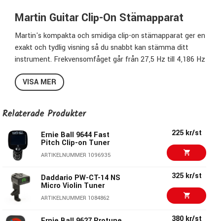
Martin Guitar Clip-On Stämapparat
Martin's kompakta och smidiga clip-on stämapparat ger en
exakt och tydlig visning så du snabbt kan stämma ditt
instrument. Frekvensomfåget går från 27,5 Hz till 4,186 Hz
och sträcker sig därmed mellan hela 8 oktaver och med det
VISA MER
kromatiska läget så hanterar därmed Martin Clip-On Tuner
förutom gitarr även bass, fiol, ukulele och andra instrument
som ligger i samma omfång.
Relaterade Produkter
Tydlig och exakt visning
225 kr/st
Ernie Ball 9644 Fast
Kalibrerbar (430Hz-450Hz)
Pitch Clip-on Tuner
Frekvensområde : 27,5Hz - 4,186 Hz
ARTIKELNUMMER 1096935
325 kr/st
Daddario PW-CT-14 NS
Micro Violin Tuner
ARTIKELNUMMER 1084862
380 kr/st
Ernie Ball 9627 Protune