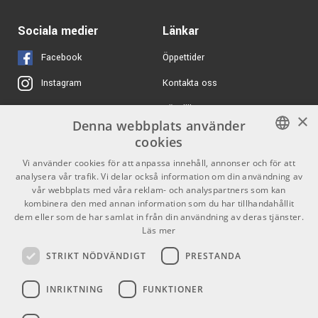
Daddario PW-CT-12 NS
280 kr/st
Micro Headstock
Tuner
Daddario PW-CT-12 NS
280 kr/st
Sociala medier
Länkar
Micro Headstock
ARTIKELNUMMER 1033747
Tuner
Facebook
Öppettider
ARTIKELNUMMER 1033747
Kontakta oss
Instagram
1169 kr/st
Lauten Rim Mount
Köpvillkor
X
×
ARTIKELNUMMER 1087168
Denna webbplats använder
Butiken
Youtube
cookies
RCF EVOX JMIX8
12390 kr/st
Varumärken
TikTok
SWEDISH
Vi använder cookies för att anpassa innehåll, annonser och för att
Active Two Way Array
Music System
analysera vår trafik. Vi delar också information om din användning av
ENGLISH
GDPR & Cookies
vår webbplats med våra reklam- och analyspartners som kan
ARTIKELNUMMER 1076718
kombinera den med annan information som du har tillhandahållit
dem eller som de har samlat in från din användning av deras tjänster.
360 kr/st
K&M 17570 Duet -
Partners
Kontakt
Läs mer
Gitarrställ
Info
ARTIKELNUMMER 1046321
STRIKT NÖDVÄNDIGT
PRESTANDA
Öppettider:
INRIKTNING
FUNKTIONER
Mån-Fre: 10.00-18.00
Lördag: 11.00-16.00