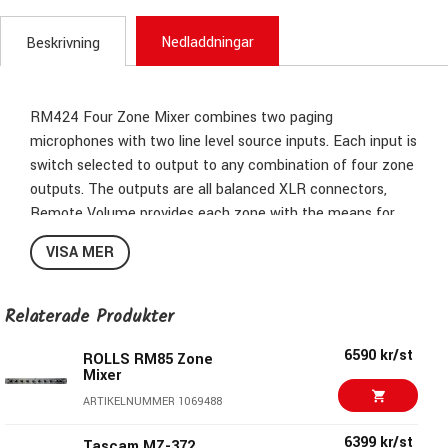
Nedladdningar
Beskrivning
RM424 Four Zone Mixer combines two paging
microphones with two line level source inputs. Each input is
switch selected to output to any combination of four zone
outputs. The outputs are all balanced XLR connectors,
Remote Volume provides each zone with the means for
external volume control. The Microphone inputs feature
VISA MER
selectable ducking for paging. Front panel speaker makes
pre assignment monitoring for each channel possible with
individual switching for each channel. The RM424 is easy
Relaterade Produkter
for anyone to use from the front, but from the rear it is
6590 kr/st
just complex enough it will fill even the most demanding
ROLLS RM85 Zone
Mixer
four zone installation requirements.
ARTIKELNUMMER 1069488
With the included external power supply the RM424 has
6399 kr/st
Tascam MZ-372