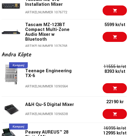
just about every approval known to man so you can spec it
Installation Mixer
in almost any installation. The RM424 is the ideal solution
ARTIKELNUMMER 1076772
for restaurants, offices, night clubs, etc.
Tascam MZ-123BT
5599 kr/st
Two Mic Inputs with independent switchable phantom
Compact Multi-Zone
Audio Mixer w
power
Bluetooth
True 48V phantom power
ARTIKELNUMMER 1076768
Two RCA source inputs and one front panel 3.5mm
Andra Köpte
stereo input
5180 kr/st
Tascam MZ-223 3-
Zone Installation Mixer
Four Balanced XLR Zone Outputs
11555 kr/st
Teenage Engineering
8393 kr/st
Remote Volume for each output
ARTIKELNUMMER 1076770
TX-6
Assignable automatic paging
4995 kr/st
Rolls RM64
ARTIKELNUMMER 1090564
ARTIKELNUMMER 1005794
22190 kr
A&H Qu-5 Digital Mixer
5990 kr/st
Rolls RM167
ARTIKELNUMMER 1096538
ARTIKELNUMMER 1084759
16995 kr/st
Peavey AUREUS™ 28
12995 kr/st