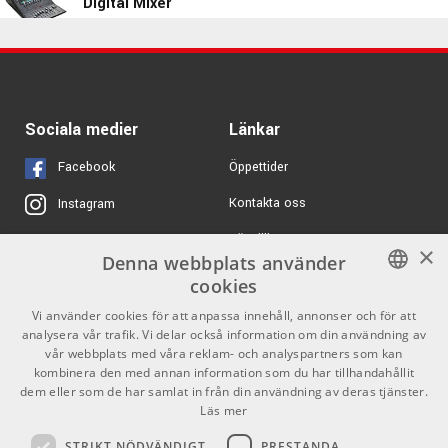
3080 kr/st
Digital Mixer
ART MX225
ARTIKELNUMMER 1067239
ARTIKELNUMMER 1028049
6495 kr/st
1870 kr
ALTO TrueMix 800FX -
Allen & Heat ZED12FX
Mixer
Sociala medier
Länkar
ARTIKELNUMMER 1018040
ARTIKELNUMMER 1081871
Facebook
Öppettider
4837 kr/st
Mackie Onyx8
Kontakta oss
Instagram
ARTIKELNUMMER 1072726
Köpvillkor
X
×
Denna webbplats använder
4399 kr/st
Yamaha MG12XU
Butiken
Youtube
cookies
ARTIKELNUMMER 1041511
Varumärken
TikTok
SWEDISH
Vi använder cookies för att anpassa innehåll, annonser och för att
analysera vår trafik. Vi delar också information om din användning av
ENGLISH
GDPR & Cookies
7429 kr/st
vår webbplats med våra reklam- och analyspartners som kan
Tascam Model 12
kombinera den med annan information som du har tillhandahållit
dem eller som de har samlat in från din användning av deras tjänster.
ARTIKELNUMMER 1074955
Partners
Kontakt
Läs mer
1464 kr
ALTO TrueMix 600 -
Info
STRIKT NÖDVÄNDIGT
PRESTANDA