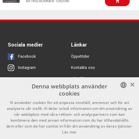
ARTIKELNUMMER 1082086
Feedback Assistant upptäcker problemfrekvenser och
använder upp till 16 filter per utgång för att motverka
10190 kr
Yamaha MGX12V Black
rundgång. Det gör det enklare att få ett stabilt
ARTIKELNUMMER 1095713
monitorsystem och mer trygghet i livesituationer.
16995 kr/st
Effekter med snabb åtkomst
Peavey AUREUS™ 28
12995 kr/st
Sociala medier
Länkar
Digital Mixer
CQ-serien har en användarvänlig effektsvit med reverb,
delay och modulation. Instrumentspecifika presets gör det
Facebook
Öppettider
ARTIKELNUMMER 1067239
snabbt att hitta rätt grundljud utan att behöva lägga
Kontakta oss
Instagram
mycket tid på avancerad programmering.
13995 kr/st
Peavey Aureus Mini
Köpvillkor
X
×
Inbyggt Wi-Fi
Denna webbplats använder
ARTIKELNUMMER 1093285
Butiken
Youtube
cookies
CQ-20B har inbyggt tvåbandigt Wi-Fi, vilket gör att du kan
Varumärken
TikTok
SWEDISH
Vi använder cookies för att anpassa innehåll, annonser och för att
ansluta direkt till mixern utan extern router. Det ger snabb
analysera vår trafik. Vi delar också information om din användning av
riggning och gör mixern enkel att använda i lokaler där
ENGLISH
GDPR & Cookies
vår webbplats med våra reklam- och analyspartners som kan
nätverket är osäkert eller saknas.
kombinera den med annan information som du har tillhandahållit
dem eller som de har samlat in från din användning av deras tjänster.
Partners
Kontakt
USB-interface och SD-inspelning
Läs mer