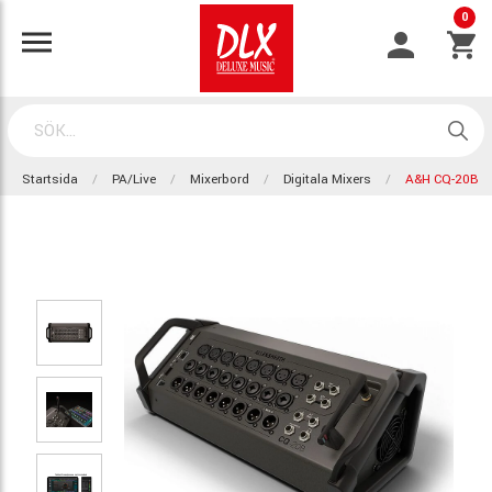
0
Startsida
PA/Live
Mixerbord
Digitala Mixers
A&H CQ-20B