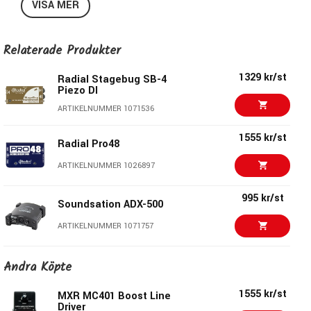
VISA MER
Jack input
Jack output
XLR output
Relaterade Produkter
Switchable 15 dB pad
Switchable 180° phase
1329 kr/st
Radial Stagebug SB-4
Piezo DI
Metal housing
Colour: Blue
ARTIKELNUMMER 1071536
1555 kr/st
Radial Pro48
ARTIKELNUMMER 1026897
995 kr/st
Soundsation ADX-500
ARTIKELNUMMER 1071757
1959 kr/st
Warm Audio WA-DI-A -
Andra Köpte
DI Box Active
ARTIKELNUMMER 1063753
1555 kr/st
MXR MC401 Boost Line
Driver