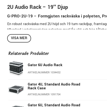
2U Audio Rack – 19″ Djup
G-PRO-2U-19 – Formgjuten rackväska i polyeten, Pr
En robust rackväska med 2U höjd och 19 tum rackdjup, framtagen
tillverkad i rotationsgjuten polyeten med låg vikt och hög tåligh
VISA MER
Konstruktion och funktion
Utrustad med helstora front- och baklock med tätningslist samt 
Relaterade Produkter
själva väskan är utformade för att passa ihop med tidigare gene
pulverlackerade och locket hålls säkert på plats. Bärhandtagen 
Gator 6U Audio Rack
med halkfria gummifötter för stabil placering.
ARTIKELNUMMER 1034432
Miljö och tillverkning
Modellen är tillverkad i USA av återvunnet material och har gängad
Gator 4U, Standard Audio Road
Rack Case
montering av utrustning.
ARTIKELNUMMER 1091704
Specifikationer:
Gator 6U, Standard Audio Road