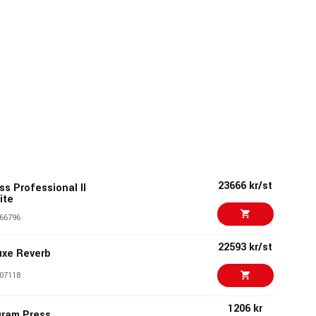
23666 kr/st
s Professional II
ite
66796
22593 kr/st
uxe Reverb
07118
1206 kr
gram Press