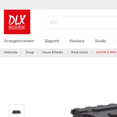
Stränginstrument
Slagverk
Klaviatur
Studio
Startsida
Övrigt
Cases & Racks
Rack Cases
GATOR G PRO 