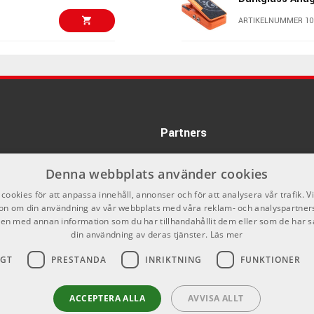
ARTIKELNUMMER 10
1405 kr
Fender Player 
White
ARTIKELNUMMER 10
2167 kr
PRS Silver Sky 
Partners
ARTIKELNUMMER 10
Denna webbplats använder cookies
2058 kr
cookies för att anpassa innehåll, annonser och för att analysera vår trafik. V
Epiphone SG S
on om din användning av vår webbplats med våra reklam- och analyspartner
n med annan information som du har tillhandahållit dem eller som de har s
ARTIKELNUMMER 10
din användning av deras tjänster.
Läs mer
3866 kr
Fender Am PBa
IGT
PRESTANDA
INRIKTNING
FUNKTIONER
Vintage II 1960
ARTIKELNUMMER 10
4410 kr
ACCEPTERA ALLA
AVVISA ALLT