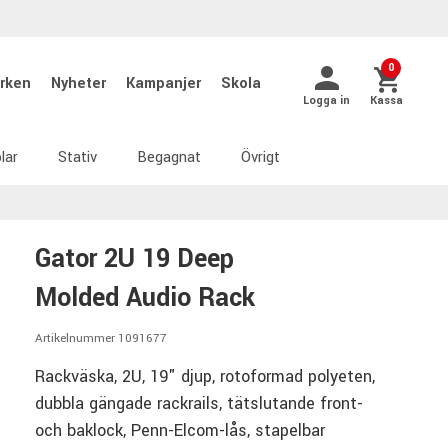
0
rken
Nyheter
Kampanjer
Skola
Logga in
Kassa
lar
Stativ
Begagnat
Övrigt
Gator 2U 19 Deep
Molded Audio Rack
Artikelnummer 1091677
Rackväska, 2U, 19" djup, rotoformad polyeten,
dubbla gängade rackrails, tätslutande front-
och baklock, Penn-Elcom-lås, stapelbar