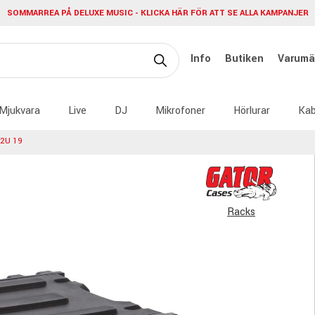
SOMMARREA PÅ DELUXE MUSIC - KLICKA HÄR FÖR ATT SE ALLA KAMPANJER
Info
Butiken
Varumä
Mjukvara
Live
DJ
Mikrofoner
Hörlurar
Kab
2U 19
Racks