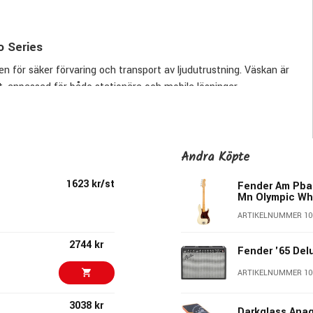
o Series
 för säker förvaring och transport av ljudutrustning. Väskan är
et, anpassad för både stationära och mobila lösningar.
förbättrad höljesdesign för effektiv stapling. Både locken och
Andra Köpte
rationers G-Pro-rack. De infällda låsen från Penn-Elcom är
är ergonomiskt formgjutna i sidopanelerna och botten är försedd
1623 kr/st
Fender Am Pbas
Mn Olympic Wh
ARTIKELNUMMER 10
2744 kr
e rackrails både fram och bak, vilket ger flexibilitet vid
Fender '65 Del
ARTIKELNUMMER 10
3038 kr
Darkglass Ana