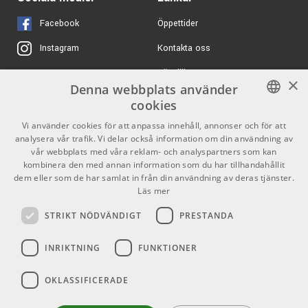
ARTIKELNUMMER 1065097
Facebook
Öppettider
Invändiga mått:
Kontakta oss
Instagram
7595 kr/st
SKB Cases 1SKB-
Längd: 48,26 cm
iSF4U 4U Studio flyer
Köpvillkor
X
Bredd: 34,29 cm
×
ARTIKELNUMMER 1059943
Denna webbplats använder
Höjd: 9,14 cm
Butiken
Youtube
cookies
1049 kr/st
Gator GRB-4U
Varumärken
TikTok
SWEDISH
Vi använder cookies för att anpassa innehåll, annonser och för att
analysera vår trafik. Vi delar också information om din användning av
Utvändiga mått:
ARTIKELNUMMER 1027974
ENGLISH
GDPR & Cookies
vår webbplats med våra reklam- och analyspartners som kan
kombinera den med annan information som du har tillhandahållit
Längd: 57,15 cm
6095 kr/st
dem eller som de har samlat in från din användning av deras tjänster.
3695 kr/st
SKB Cases 1SKB-R104
Partners
Kontakt
Bredd: 43,18 cm
Läs mer
Höjd: 16,03 cm
ARTIKELNUMMER 1034759
Info
STRIKT NÖDVÄNDIGT
PRESTANDA
Vikt: 4,63 kg
Öppettider:
INRIKTNING
FUNKTIONER
Mån-Fre: 10.00-18.00
Lördag: 11.00-16.00
OKLASSIFICERADE
Söndag: Stängt
Helgdagar