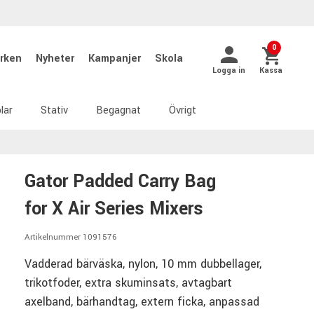
0
rken
Nyheter
Kampanjer
Skola
Logga in
Kassa
lar
Stativ
Begagnat
Övrigt
Gator Padded Carry Bag
for X Air Series Mixers
Artikelnummer 1091576
Vadderad bärväska, nylon, 10 mm dubbellager,
trikotfoder, extra skuminsats, avtagbart
axelband, bärhandtag, extern ficka, anpassad