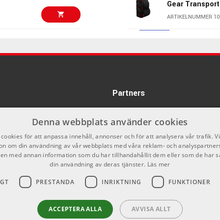
Gear Transpor
ARTIKELNUMMER 10
621 kr
Fender Mex St
Limited Rw Graf
ARTIKELNUMMER 10
751 kr
Partners
Shure BLX128
PG58 S8
ARTIKELNUMMER 10
Denna webbplats använder cookies
523 kr
cookies för att anpassa innehåll, annonser och för att analysera vår trafik. V
Shure BLX24R/
on om din användning av vår webbplats med våra reklam- och analyspartner
Vocal System 
n med annan information som du har tillhandahållit dem eller som de har s
ARTIKELNUMMER 10
din användning av deras tjänster.
Läs mer
806 kr
IGT
PRESTANDA
INRIKTNING
FUNKTIONER
Gator 3U Audio
ARTIKELNUMMER 10
1241 kr
ACCEPTERA ALLA
AVVISA ALLT