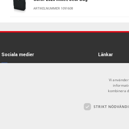
Specifikationer
ARTIKELNUMMER 1091608
Modell: G-MIXERBAG-1306
Invändiga mått (L x B x H): 33,27 cm x 15,88 cm x 15,24 cm
Gator 18″ x 18″ x 5.5″ Mixer/Gear
Bag
Utvändiga mått (L x B x H): 36,2 cm x 19,05 cm x 18,42 cm
Vikt: 0,64 kg
ARTIKELNUMMER 1091586
Gator 2118 Mixer/Gear Bag
Sociala medier
Länkar
ARTIKELNUMMER 1091610
Facebook
Öppettider
Gator 15″ x 15″ x 5.5″ Mixer/Gear
Kontakta oss
Instagram
Bag
Vi använder 
informati
ARTIKELNUMMER 1091577
Köpvillkor
X
kombinera de
Butiken
Youtube
Gator 2519 Mixer/Gear Bag
STRIKT NÖDVÄND
Varumärken
TikTok
ARTIKELNUMMER 1091611
GDPR & Cookies
Gator 2621 Large Format Mixer
Bag