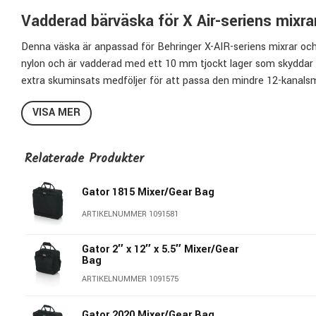
Vadderad bärväska för X Air-seriens mixra
Denna väska är anpassad för Behringer X-AIR-seriens mixrar och 
nylon och är vadderad med ett 10 mm tjockt lager som skyddar 
extra skuminsats medföljer för att passa den mindre 12-kanalsm
bärhandtag med komfortgrepp för enkel transport. På utsidan fin
VISA MER
små tillbehör. Väskan passar även Behringer SD8 och SD16 stage
Funktioner
Relaterade Produkter
Anpassad för Behringer X-AIR-seriens mixrar
Slitstarkt nylonmaterial
Gator 1815 Mixer/Gear Bag
10 mm dubbellager vaddering
ARTIKELNUMMER 1091581
Trikotfodrad insida för skydd mot repor
Extra skuminsats för mindre 12-kanalsmodell
Gator 2″ x 12″ x 5.5″ Mixer/Gear
Avtagbart axelband och komfortgrepp på bärhandtaget
Bag
Extern förvaringsficka för kablar och tillbehör
ARTIKELNUMMER 1091575
Passar även Behringer SD8, SD16 och liknande utrustning
Gator 2020 Mixer/Gear Bag