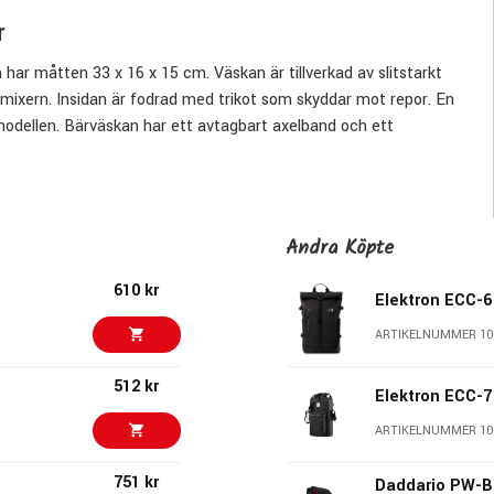
r
har måtten 33 x 16 x 15 cm. Väskan är tillverkad av slitstarkt
mixern. Insidan är fodrad med trikot som skyddar mot repor. En
odellen. Bärväskan har ett avtagbart axelband och ett
ns en förvaringsficka för kablar, strömförsörjning och andra
boxar samt annan utrustning i liknande storlek.
Andra Köpte
610 kr
Elektron ECC-6
ARTIKELNUMMER 10
512 kr
Elektron ECC-7
ARTIKELNUMMER 10
751 kr
Daddario PW-B