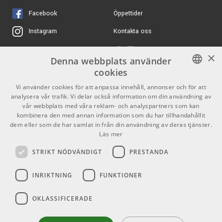
E835 A-Band
Rackmonteringssats ingår för installation i standardrack.
Facebook
Öppettider
ARTIKELNUMMER 1079332
Kontakta oss
Instagram
3666 kr/set
Sennheiser XSW 1
I förpackningen
E835 E-Band
Köpvillkor
X
×
Denna webbplats använder
EM-XSW 2 mottagare
ARTIKELNUMMER 1056619
Butiken
Youtube
cookies
SKM 835-XSW handhållen sändare
2999 kr/fp
Sennheiser XSW 1-
e835 mikrofonkapsel
Varumärken
TikTok
SWEDISH
Vi använder cookies för att anpassa innehåll, annonser och för att
825-E
Rackmonteringssats
analysera vår trafik. Vi delar också information om din användning av
ENGLISH
GDPR & Cookies
ARTIKELNUMMER 1057263
vår webbplats med våra reklam- och analyspartners som kan
Nätadapter
kombinera den med annan information som du har tillhandahållit
2 × AA-batterier
7099 kr/fp
dem eller som de har samlat in från din användning av deras tjänster.
Sennheiser XSW 1-835
Partners
Kontakt
DUAL-E
Läs mer
Specifikationer
ARTIKELNUMMER 1087668
Info
STRIKT NÖDVÄNDIGT
PRESTANDA
Typ:
Trådlöst mikrofonsystem
Öppettider:
Mikrofon:
Dynamisk
INRIKTNING
FUNKTIONER
Mån-Fre: 10.00-18.00
Riktningskaraktär:
Kardioid
Lördag: 11.00-16.00
Frekvensomfång:
50 – 16 000 Hz
OKLASSIFICERADE
Söndag: Stängt
Signal-till-brusförhållande:
≥ 103 dBA
Helgdagar
RF-effekt:
10 mW