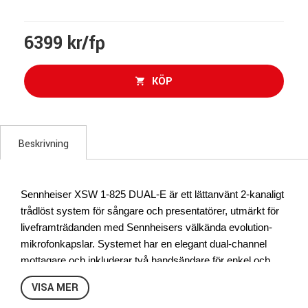
6399 kr/fp
KÖP
Beskrivning
Sennheiser XSW 1-825 DUAL-E är ett lättanvänt 2-kanaligt 
trådlöst system för sångare och presentatörer, utmärkt för 
liveframträdanden med Sennheisers välkända evolution-
mikrofonkapslar. Systemet har en elegant dual-channel 
mottagare och inkluderar två handsändare för enkel och 
flexibel användning.
VISA MER