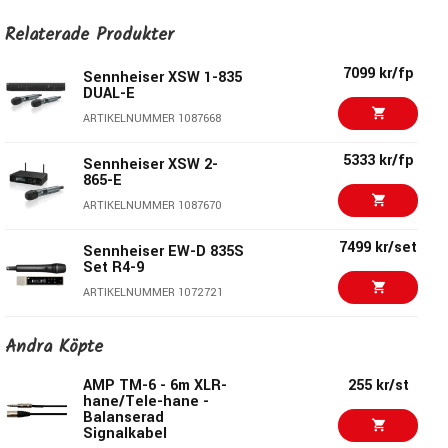
Relaterade Produkter
Utmärkt ljudkvalitet med ett frekvensomfång på 55–16 
000 Hz
7099 kr/fp
Sennheiser XSW 1-835
DUAL-E
Automatisk frekvenshantering och synkronisering via 
fjärrkanal för enkel installation
ARTIKELNUMMER 1087668
Upp till 10 kompatibla kanaler
5333 kr/fp
Sennheiser XSW 2-
Antennväxlande 2-kanals diversitetsmottagning för stabil 
865-E
anslutning
ARTIKELNUMMER 1087670
Tåligt ABS-hölje
Stabil trådlös överföring i UHF-bandet
7499 kr/set
Sennheiser EW-D 835S
Set R4-9
ARTIKELNUMMER 1072721
Tillverkarens specifikationer
6600 kr
Sennheiser EW-D SK
Ø 48 x L 180 mm approx. 320 x 126.5 x 42
Andra Köpte
Dimensions
Base Set S4-7
mm Approx. 260 x 50 mm
ARTIKELNUMMER 1097594
AMP TM-6 - 6m XLR-
255 kr/st
Connector
XLR-3
hane/Tele-hane -
Balanserad
Microphone
Dynamic
7699 kr
Sennheiser EW-DP ME
Signalkabel
4 Set R1-6