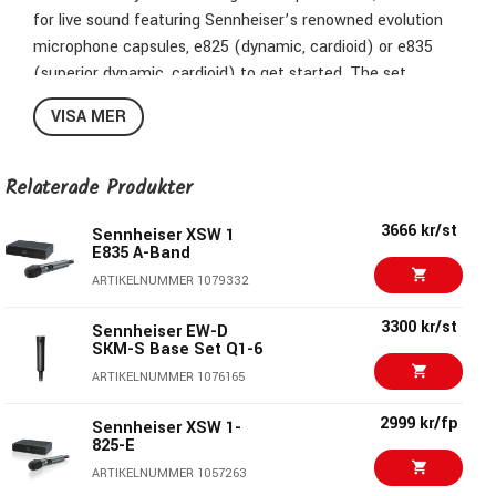
for live sound featuring Sennheiser’s renowned evolution
microphone capsules, e825 (dynamic, cardioid) or e835
(superior dynamic, cardioid) to get started. The set
includes an intuitive stationary receiver for quick setup and
VISA MER
hassle-free handling, as well as a vocal microphone and
microphone clamp.
Relaterade Produkter
Dimensions
approx. 200 x 42 x 127 mm
3666 kr/st
Sennheiser XSW 1
THD, total
E835 A-Band
harmonic
≤ 0.9%
ARTIKELNUMMER 1079332
distortion
approx. 340g
3300 kr/st
Sennheiser EW-D
Weight
approx. 245g
SKM-S Base Set Q1-6
Pick-up pattern
cardioid
ARTIKELNUMMER 1076165
Signal-to-noise
≥ 103 dBA
2999 kr/fp
Sennheiser XSW 1-
ratio
825-E
RF output
ARTIKELNUMMER 1057263
10 mW
power