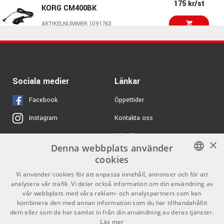
175 kr/st
KORG CM400BK
968 kr/st
XVive LV2 Professional
ARTIKELNUMMER 1091763
Lavalier Microphone
ARTIKELNUMMER 1071083
425 kr/st
Shadow SH711
772 kr/st
sE Electronics V3 -
ARTIKELNUMMER 1072422
Dynamisk mikrofon
Sociala medier
Länkar
ARTIKELNUMMER 1063448
449 kr
Beyerdynamic MCE
10.18 Opus
Facebook
Öppettider
ARTIKELNUMMER 1091043
Kontakta oss
Instagram
1050 kr/st
Köpvillkor
X
Samson CM11B White
×
Denna webbplats använder
Butiken
Youtube
ARTIKELNUMMER 1030172
cookies
Varumärken
TikTok
SWEDISH
Vi använder cookies för att anpassa innehåll, annonser och för att
1795 kr/st
Golden Age Project R2
analysera vår trafik. Vi delar också information om din användning av
MKII
ENGLISH
GDPR & Cookies
vår webbplats med våra reklam- och analyspartners som kan
ARTIKELNUMMER 1075237
kombinera den med annan information som du har tillhandahållit
dem eller som de har samlat in från din användning av deras tjänster.
Partners
Kontakt
1050 kr/st
Läs mer