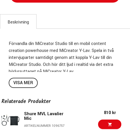
Beskrivning
Förvandla din MiCreator Studio till en mobil content
creation powerhouse med MiCreator Y-Lav.
Spela in två
intervjuparter samtidigt genom att koppla Y-Lav till din
MiCreator Studio.
Och hör ditt ljud i realtid via det extra
hörlursuttaget på MiCreator Y-Lav.
VISA MER
Karakteristika:
Omnidirectional
Kabel:
2m
Anslutningar:
3.
5mm (1/8") TRRS,
2.
5mm (1/8") TRS
Relaterade Produkter
jack
810 kr
Shure MVL Lavalier
Mic
ARTIKELNUMMER 1096757