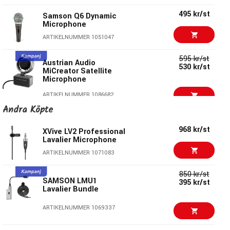
495 kr/st
Samson Q6 Dynamic
Microphone
ARTIKELNUMMER 1051047
595 kr/st
Austrian Audio
530 kr/st
MiCreator Satellite
Microphone
ARTIKELNUMMER 1086682
Andra Köpte
659 kr/st
sE Electronics V2
Switch - Mikrofon
968 kr/st
XVive LV2 Professional
Lavalier Microphone
ARTIKELNUMMER 1081545
ARTIKELNUMMER 1071083
504 kr/st
LD WS-100ML
850 kr/st
SAMSON LMU1
395 kr/st
ARTIKELNUMMER 1073545
Lavalier Bundle
577 kr/st
ARTIKELNUMMER 1069337
Shure PGA48-QTR
ARTIKELNUMMER 1051629