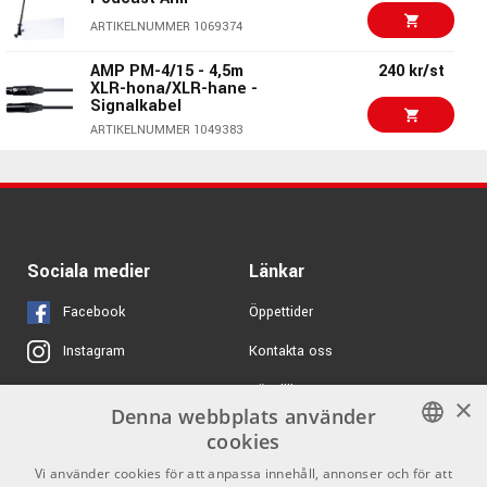
1091 kr/st
Audio-Technica
ARTIKELNUMMER 1069374
AT2020
AMP PM-4/15 - 4,5m
240 kr/st
ARTIKELNUMMER 1001633
XLR-hona/XLR-hane -
Signalkabel
Warm Audio WA-47JR
2222 kr/st
Studio Essential
ARTIKELNUMMER 1049383
Nickel
2050 kr/st
sE Electronics RF PRO
ARTIKELNUMMER 1093260
- Reflexion Filter
175000 kr
ARTIKELNUMMER 1063418
Neumann U 67 #16929
ARTIKELNUMMER 1095215
368 kr/st
sE Electronics Pro
Sociala medier
Länkar
Metal Pop Filter
Facebook
Öppettider
ARTIKELNUMMER 1063470
Kontakta oss
Instagram
491 kr/st
sE Electronics Dual
Pop Filter
Köpvillkor
X
×
ARTIKELNUMMER 1063477
Denna webbplats använder
Butiken
Youtube
cookies
360 kr/st
K&M 23956 - Popkiller
Varumärken
TikTok
SWEDISH
Vi använder cookies för att anpassa innehåll, annonser och för att