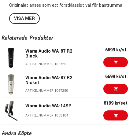
Originalet anses som ett förstklassigt val för bastrumma
och sång i studior världen över. Ljudet i WA-47F är trogen
VISA MER
den ursprungliga FET-kondensatormikrofonen
WA-47F passar ypperligt för bastrumma, vokalister med
starkt mellanregister, blåsinstrument, akustisk bas, bas och
Relaterade Produkter
gitarrförstäkare.
6699 kr/st
Warm Audio WA-87 R2
Key Features
Black
ARTIKELNUMMER 1067251
Gold Sputtered, Large Diaphragm, Single Backplate, K47
Style Capsule
6699 kr/st
Warm Audio WA-87 R2
Nickel
Custom TAB-Funkenwerk (AMI) USA Output
Transformer
ARTIKELNUMMER 1067250
Premium Fairchild Transistors
8199 kr/set
Polar Pattern: Cardioid
Warm Audio WA-14SP
Max SPL: 137dB, 147dB with 10dB pad engaged
ARTIKELNUMMER 1083104
9390 kr/st
Andra Köpte
Warm Audio WA-47