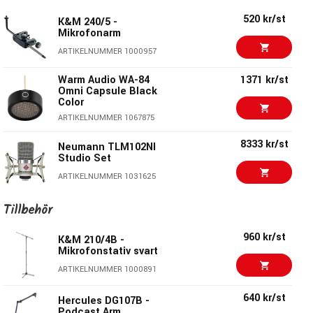
ARTIKELNUMMER 1054883
520 kr/st
K&M 240/5 -
Mikrofonarm
9290 kr/st
Warm Audio WA-251
ARTIKELNUMMER 1000957
ARTIKELNUMMER 1059109
Warm Audio WA-84
1371 kr/st
Omni Capsule Black
Color
5699 kr/st
sE Electronics T2 -
Stormembransmikrofon
ARTIKELNUMMER 1067875
ARTIKELNUMMER 1063427
8333 kr/st
Neumann TLM102NI
Studio Set
4090 kr/st
Warm Audio WA-14
ARTIKELNUMMER 1031625
ARTIKELNUMMER 1054049
1752 kr/st
Rode NT1 Signature
Tillbehör
Pink
10666 kr/st
Warm Audio WA-CX12
960 kr/st
ARTIKELNUMMER 1082823
K&M 210/4B -
Mikrofonstativ svart
ARTIKELNUMMER 1076873
12390 kr/st
ARTIKELNUMMER 1000891
Neumann TLM103
ARTIKELNUMMER 1081895
640 kr/st
Hercules DG107B -
Podcast Arm