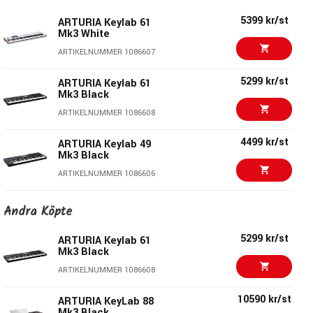
studiomiljö.
5399 kr/st
ARTURIA Keylab 61
Mk3 White
Kontroll och arbetsflöde
ARTIKELNUMMER 1086607
Med fyra oberoende MIDI-zoner, en färg-TFT-display och
5299 kr/st
ARTURIA Keylab 61
Studiologics UX Logic-gränssnitt är SL73 MK2 byggd för
Mk3 Black
snabb och intuitiv hantering. Scen- och presetminne gör
ARTIKELNUMMER 1086608
det möjligt att återkalla mer komplexa uppsättningar på
kort tid.
4499 kr/st
ARTURIA Keylab 49
Mk3 Black
ARTIKELNUMMER 1086606
Anslutningar och integration
SL73 MK2 har USB MIDI samt traditionella MIDI
6917 kr/st
Andra Köpte
Novation 61SL MKIII
In/Out/Thru-anslutningar för flexibel inkoppling mot dator,
ARTIKELNUMMER 1058078
ljudmoduler och annan MIDI-utrustning. Fyra pedal-
5299 kr/st
ARTURIA Keylab 61
Mk3 Black
ingångar kan användas för sustain, expression eller
4246 kr/st
ARTURIA Keylab 49
anpassade MIDI-tilldelningar för ett mer integrerat
ARTIKELNUMMER 1086608
Mk3 White
arbetssätt.
ARTIKELNUMMER 1086605
10590 kr/st
ARTURIA KeyLab 88
Mk3 Black