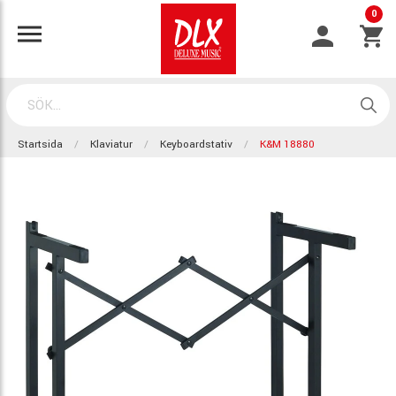
0
Startsida
Klaviatur
Keyboardstativ
K&M 18880