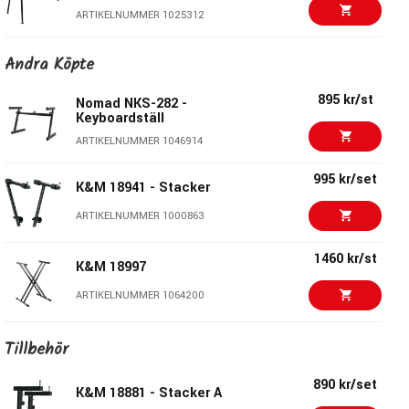
ARTIKELNUMMER 1025312
2795 kr/st
K&M 18950 -
Andra Köpte
Keyboardstativ
ARTIKELNUMMER 1000867
895 kr/st
Nomad NKS-282 -
Keyboardställ
Hercules KS410B - Z-
1895 kr/st
ARTIKELNUMMER 1046914
stativ för 2st
Keyboards
995 kr/set
ARTIKELNUMMER 1068583
K&M 18941 - Stacker
2500 kr
ARTIKELNUMMER 1000863
K&M 18953 Table-Style
Stage Piano Stand
1460 kr/st
ARTIKELNUMMER 1095042
K&M 18997
1160 kr/st
ARTIKELNUMMER 1064200
K&M 18990 -
Keyboardstativ
2280 kr/st
ARTIKELNUMMER 1000870
K&M 18810 - Svart
Tillbehör
keyboardstativ
975 kr/st
Nomad NKS-K101
ARTIKELNUMMER 1036110
890 kr/set
K&M 18881 - Stacker A
Keyboardstativ - Svart