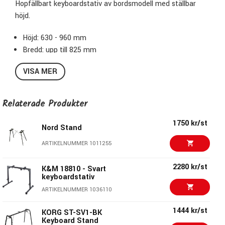
Hopfällbart keyboardstativ av bordsmodell med ställbar
höjd.
Höjd: 630 - 960 mm
Bredd: upp till 825 mm
Djup: 400 mm
VISA MER
Vikt: 4 kg
Relaterade Produkter
1750 kr/st
Nord Stand
ARTIKELNUMMER 1011255
2280 kr/st
K&M 18810 - Svart
keyboardstativ
ARTIKELNUMMER 1036110
1444 kr/st
KORG ST-SV1-BK
Keyboard Stand