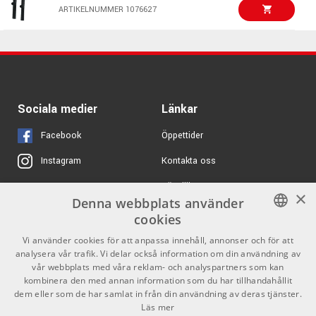
495 kr/st
ARTIKELNUMMER 1047867
K&M RUKA 37230 -
ARTIKELNUMMER 1076627
Keyboardstativ
ARTIKELNUMMER 1080723
495 kr/st
Hercules KS100B -
Keyboardstativ
ARTIKELNUMMER 1048458
Sociala medier
Länkar
1160 kr/st
K&M 18990 -
Facebook
Öppettider
Keyboardstativ
Kontakta oss
Instagram
ARTIKELNUMMER 1000870
Köpvillkor
X
1240 kr/st
Hercules KS210B -
×
Denna webbplats använder
Keyboardstativ
Butiken
Youtube
cookies
ARTIKELNUMMER 1035591
Varumärken
TikTok
SWEDISH
Vi använder cookies för att anpassa innehåll, annonser och för att
analysera vår trafik. Vi delar också information om din användning av
ENGLISH
GDPR & Cookies
vår webbplats med våra reklam- och analyspartners som kan
kombinera den med annan information som du har tillhandahållit
dem eller som de har samlat in från din användning av deras tjänster.
Partners
Kontakt
Läs mer