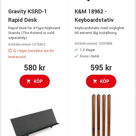
Gravity KSRD-1
K&M 18962 -
Rapid Desk
Keyboardstativ
Rapid Desk for X-Type Keyboard
Keyboardstativ med möjlighet
Stands (The X-stand is sold
till extremt låg inställning.
separately)
Artikelnummer 1000868
Artikelnummer 1075402
1-3 dagar
Ej i lager, kontakta oss för
Finns i butik
leveranstid
580 kr
595 kr
KÖP
KÖP