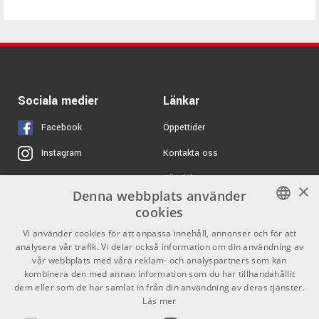
Sociala medier
Länkar
Facebook
Öppettider
Kontakta oss
Instagram
Köpvillkor
X
×
Denna webbplats använder
Butiken
Youtube
cookies
Varumärken
TikTok
SWEDISH
Vi använder cookies för att anpassa innehåll, annonser och för att
analysera vår trafik. Vi delar också information om din användning av
ENGLISH
GDPR & Cookies
vår webbplats med våra reklam- och analyspartners som kan
kombinera den med annan information som du har tillhandahållit
dem eller som de har samlat in från din användning av deras tjänster.
Partners
Kontakt
Läs mer