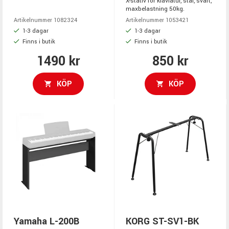
X-stativ för klaviatur, stål, svart,
maxbelastning 50kg.
Artikelnummer 1082324
Artikelnummer 1053421
1-3 dagar
1-3 dagar
Finns i butik
Finns i butik
1490 kr
850 kr
KÖP
KÖP
Yamaha L-200B
KORG ST-SV1-BK