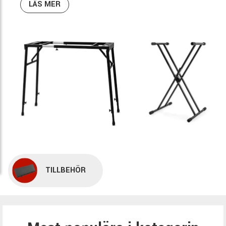
setup komplett.
LÄS MER
TILLBEHÖR