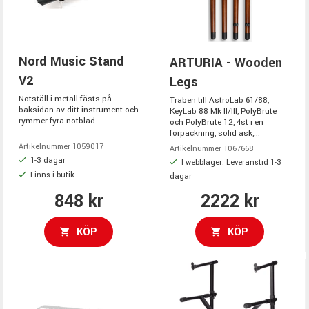
Nord Music Stand
ARTURIA - Wooden
V2
Legs
Notställ i metall fästs på
Träben till AstroLab 61/88,
baksidan av ditt instrument och
KeyLab 88 Mk II/III, PolyBrute
rymmer fyra notblad.
och PolyBrute 12, 4st i en
förpackning, solid ask,...
Artikelnummer 1059017
Artikelnummer 1067668
1-3 dagar
I webblager. Leveranstid 1-3
Finns i butik
dagar
848 kr
2222 kr
KÖP
KÖP