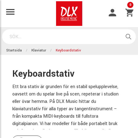
0
Startsida
Klaviatur
Keyboardstativ
Keyboardstativ
Ett bra stativ är grunden för en stabil spelupplevelse,
oavsett om du spelar live på scen, repeterar i studion
eller övar hemma. På DLX Music hittar du
klaviaturstativ för alla typer av tangentinstrument –
från kompakta MIDI-keyboards till fullstora
digitalpianon. Vi har modeller för både portabelt bruk
och fasta installationer, samt tillbehör som gör din