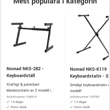
Mest populära i kategorin
Nomad NKS-282 -
Nomad NKS-K119
Keyboardställ
Keyboardstativ - S
Kraftigt & justerbart
Smidigt keyboardstativ a
klaviaturstativ av Z-modell i
modell!
svart finish!
Artikelnummer
1046914
Artikelnummer
1047581
1-3 dagar
1-3 dagar
Finns i butik
Finns i butik