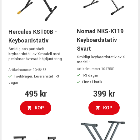
Nomad NKS-K119
Hercules KS100B -
Keyboardstativ -
Keyboardstativ
Svart
Smidig och portabelt
keyboardställ av X-modell med
Smidigt keyboardstativ av X-
pedalmanövrerad höjdjustering.
modell!
Artikelnummer 1047581
Artikelnummer 1048458
1-3 dagar
I webblager. Leveranstid 1-3
Finns i butik
dagar
495 kr
399 kr
KÖP
KÖP