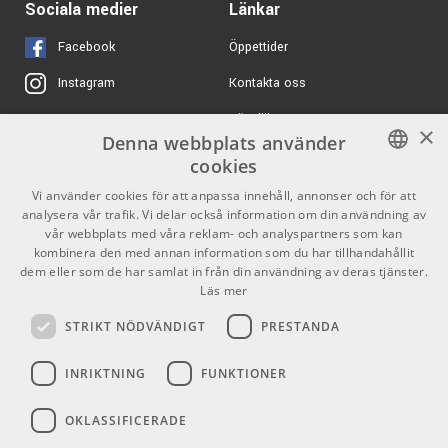
Sociala medier
Länkar
Facebook
Öppettider
Kontakta oss
Instagram
Köpvillkor
X
×
Denna webbplats använder
Butiken
Youtube
cookies
Varumärken
TikTok
SWEDISH
Vi använder cookies för att anpassa innehåll, annonser och för att
analysera vår trafik. Vi delar också information om din användning av
ENGLISH
GDPR & Cookies
vår webbplats med våra reklam- och analyspartners som kan
kombinera den med annan information som du har tillhandahållit
dem eller som de har samlat in från din användning av deras tjänster.
Partners
Kontakt
Läs mer
Info
STRIKT NÖDVÄNDIGT
PRESTANDA
Öppettider:
INRIKTNING
FUNKTIONER
Mån-Fre: 10.00-18.00
Lördag: 11.00-16.00
OKLASSIFICERADE
Söndag: Stängt