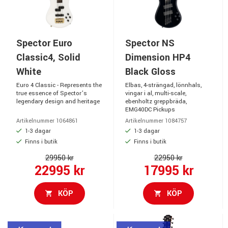
Spector Euro
Spector NS
Classic4, Solid
Dimension HP4
White
Black Gloss
Euro 4 Classic - Represents the
Elbas, 4-strängad, lönnhals,
true essence of Spector’s
vingar i al, multi-scale,
legendary design and heritage
ebenholtz greppbräda,
EMG40DC Pickups
Artikelnummer 1064861
Artikelnummer 1084757
1-3 dagar
1-3 dagar
Finns i butik
Finns i butik
29950 kr
22950 kr
22995 kr
17995 kr
KÖP
KÖP