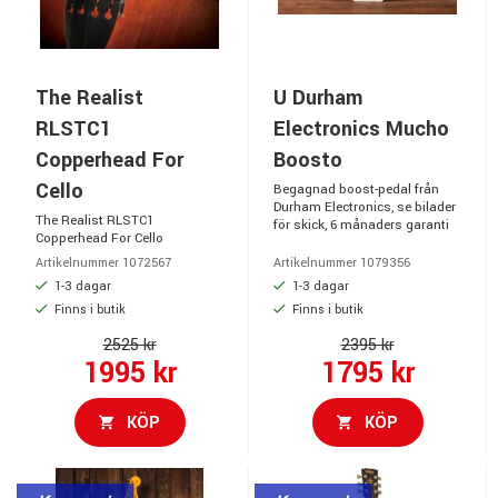
The Realist
U Durham
RLSTC1
Electronics Mucho
Copperhead For
Boosto
Cello
Begagnad boost-pedal från
Durham Electronics, se bilader
The Realist RLSTC1
för skick, 6 månaders garanti
Copperhead For Cello
Artikelnummer 1072567
Artikelnummer 1079356
1-3 dagar
1-3 dagar
Finns i butik
Finns i butik
2525 kr
2395 kr
1995 kr
1795 kr
KÖP
KÖP