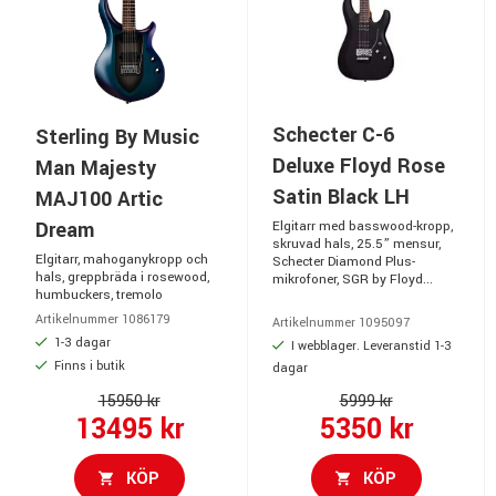
Schecter C-6
Sterling By Music
Deluxe Floyd Rose
Man Majesty
Satin Black LH
MAJ100 Artic
Dream
Elgitarr med basswood-kropp,
skruvad hals, 25.5” mensur,
Elgitarr, mahoganykropp och
Schecter Diamond Plus-
hals, greppbräda i rosewood,
mikrofoner, SGR by Floyd...
humbuckers, tremolo
Artikelnummer 1086179
Artikelnummer 1095097
1-3 dagar
I webblager. Leveranstid 1-3
Finns i butik
dagar
15950 kr
5999 kr
13495 kr
5350 kr
KÖP
KÖP