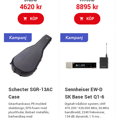
5785 kr
11799 kr
4620 kr
8895 kr
KÖP
KÖP
Schecter SGR-13AC
Sennheiser EW-D
Case
SK Base Set Q1-6
Gitarrhardcase, PE-molded
Digitalt trådlöst system, UHF
skaldesign, EPS-foam med
470.200–526.000 MHz, 56 MHz
plushfoder, låsbart metallås,
bandbredd, 2240 frekvenser,
bärhandtag med
134 dB dynamik, 1.9 ms...