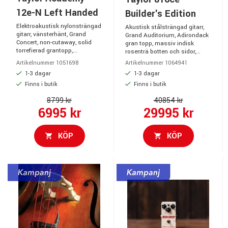
12e-N Left Handed
Builder's Edition
Elektroakustisk nylonsträngad
Akustisk stålsträngad gitarr,
gitarr, vänsterhänt, Grand
Grand Auditorium, Adirondack
Concert, non-cutaway, solid
gran topp, massiv indisk
torrefierad grantopp,...
rosenträ botten och sidor,...
Artikelnummer 1051698
Artikelnummer 1064941
1-3 dagar
1-3 dagar
Finns i butik
Finns i butik
8799 kr
40854 kr
6995 kr
29995 kr
KÖP
KÖP