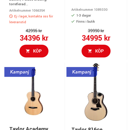
torrefierad...
Artikelnummer 1089330
Artikelnummer 1066354
1-3 dagar
Ej i lager, kontakta oss för
Finns i butik
leveranstid
42995 kr
39990 kr
34396 kr
34995 kr
KÖP
KÖP
Taylor Academy
Taylor 816ce