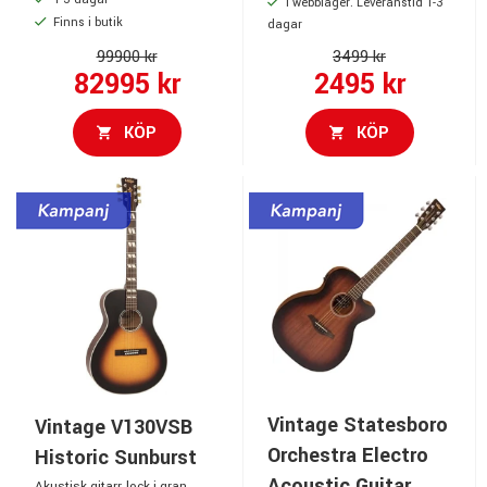
1-3 dagar
I webblager. Leveranstid 1-3
Finns i butik
dagar
99900 kr
3499 kr
82995 kr
2495 kr
KÖP
KÖP
Vintage Statesboro
Vintage V130VSB
Orchestra Electro
Historic Sunburst
Acoustic Guitar
Akustisk gitarr, lock i gran,