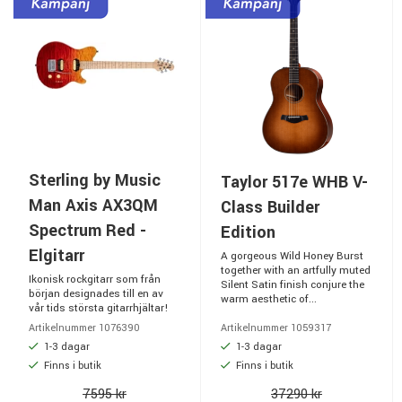
Sterling by Music
Taylor 517e WHB V-
Man Axis AX3QM
Class Builder
Spectrum Red -
Edition
Elgitarr
A gorgeous Wild Honey Burst
together with an artfully muted
Ikonisk rockgitarr som från
Silent Satin finish conjure the
början designades till en av
warm aesthetic of...
vår tids största gitarrhjältar!
Artikelnummer 1076390
Artikelnummer 1059317
1-3 dagar
1-3 dagar
Finns i butik
Finns i butik
7595 kr
37290 kr