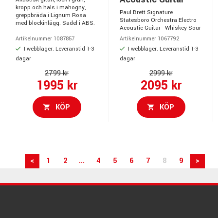
kropp och hals i mahogny,
Paul Brett Signature
greppbräda i Lignum Rosa
Statesboro Orchestra Electro
med blockinlägg. Sadel i ABS.
Acoustic Guitar - Whiskey Sour
Artikelnummer 1087857
Artikelnummer 1067792
I webblager. Leveranstid 1-3
I webblager. Leveranstid 1-3
dagar
dagar
2799 kr
2999 kr
1995 kr
2095 kr
KÖP
KÖP
<
1
2
...
4
5
6
7
8
9
>