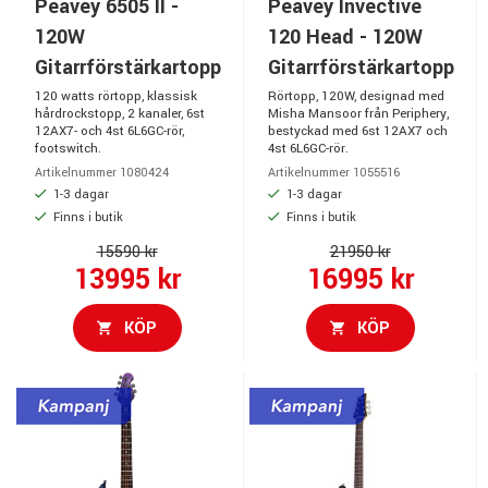
Peavey 6505 II -
Peavey Invective
120W
120 Head - 120W
Gitarrförstärkartopp
Gitarrförstärkartopp
120 watts rörtopp, klassisk
Rörtopp, 120W, designad med
hårdrockstopp, 2 kanaler, 6st
Misha Mansoor från Periphery,
12AX7- och 4st 6L6GC-rör,
bestyckad med 6st 12AX7 och
footswitch.
4st 6L6GC-rör.
Artikelnummer 1080424
Artikelnummer 1055516
1-3 dagar
1-3 dagar
Finns i butik
Finns i butik
15590 kr
21950 kr
13995 kr
16995 kr
KÖP
KÖP