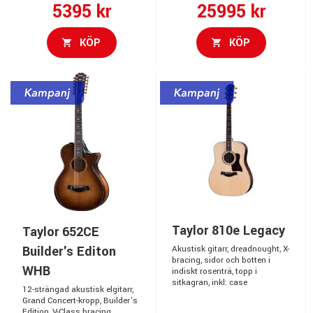
5395 kr
25995 kr
KÖP
KÖP
Taylor 810e Legacy
Taylor 652CE
Builder's Editon
Akustisk gitarr, dreadnought, X-
bracing, sidor och botten i
WHB
indiskt rosenträ, topp i
sitkagran, inkl: case
12-strängad akustisk elgitarr,
Grand Concert-kropp, Builder’s
Edition, V-Class bracing,