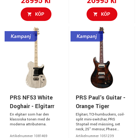
28995 kr
26995 kr
KÖP
KÖP
PRS NF53 White
PRS Paul's Guitar -
Doghair - Elgitarr
Orange Tiger
En elgitarr som har den
Elgitarr, TCI-humbuckers, coil-
klassiska tonen med de
split mini-switchar, PRS
moderna attributerna.
Stoptail med mässing, set
neck, 25" mensur, Phase...
Artikelnummer 1081469
Artikelnummer 1051239