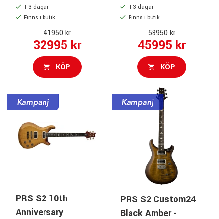
1-3 dagar
1-3 dagar
Finns i butik
Finns i butik
41950 kr
58950 kr
32995 kr
45995 kr
KÖP
KÖP
PRS S2 10th
PRS S2 Custom24
Anniversary
Black Amber -