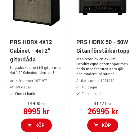
PRS HDRX 4X12
PRS HDRX 50 - 50W
Cabinet - 4x12"
Gitarrförstärkartopp
gitarrlåda
Inspirerad av en av Jimi
Hendrix egna gitarrtoppar men
Högtalarkabinett till gitarr med
ändå med features som gör
4st 12" Celestion-element!
den modernt allround!
Artikelnummer 1071971
Artikelnummer 1071970
1-3 dagar
1-3 dagar
Finns i butik
Finns i butik
14490 kr
31721 kr
8995 kr
26995 kr
KÖP
KÖP