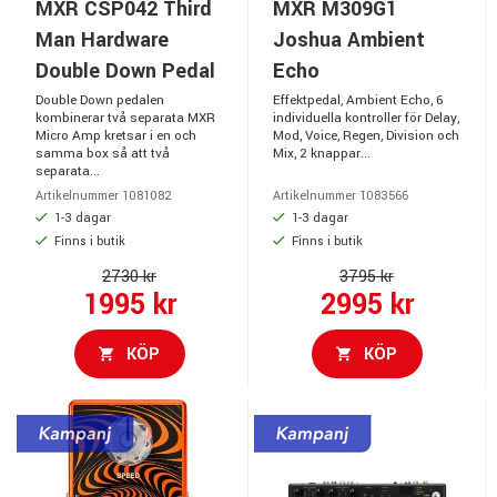
MXR CSP042 Third
MXR M309G1
Man Hardware
Joshua Ambient
Double Down Pedal
Echo
Double Down pedalen
Effektpedal, Ambient Echo, 6
kombinerar två separata MXR
individuella kontroller för Delay,
Micro Amp kretsar i en och
Mod, Voice, Regen, Division och
samma box så att två
Mix, 2 knappar...
separata...
Artikelnummer 1081082
Artikelnummer 1083566
1-3 dagar
1-3 dagar
Finns i butik
Finns i butik
2730 kr
3795 kr
1995 kr
2995 kr
KÖP
KÖP