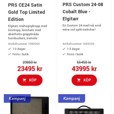
PRS Custom 24-08
PRS CE24 Satin
Cobalt Blue -
Gold Top Limited
Elgitarr
Edition
En Custom 24 med två små
Elgitarr, mahognykropp med
extra coil split-switchar!
lönntopp, lönnhals med
ebenholts-greppbräda
humbuckers, tremolo
Artikelnummer 1083063
Artikelnummer 1069236
1-3 dagar
1-3 dagar
Finns i butik
Finns i butik
29850 kr
55450 kr
23495 kr
43995 kr
KÖP
KÖP