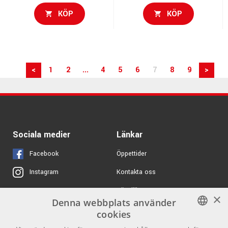
KÖP
KÖP
<
1
2
...
4
5
6
7
8
9
>
Sociala medier
Länkar
Facebook
Öppettider
Kontakta oss
Instagram
Köpvillkor
X
×
Denna webbplats använder
Butiken
Youtube
cookies
Varumärken
TikTok
SWEDISH