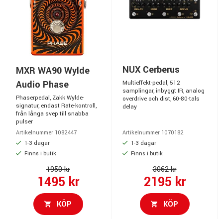
NUX Cerberus
MXR WA90 Wylde
Audio Phase
Multieffekt-pedal, 512
samplingar, inbyggt IR, analog
Phaserpedal, Zakk Wylde-
overdrive och dist, 60-80-tals
signatur, endast Rate-kontroll,
delay
från långa svep till snabba
pulser
Artikelnummer 1082447
Artikelnummer 1070182
1-3 dagar
1-3 dagar
Finns i butik
Finns i butik
1950 kr
3062 kr
1495 kr
2195 kr
KÖP
KÖP