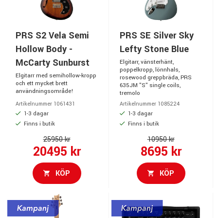
PRS S2 Vela Semi
PRS SE Silver Sky
Hollow Body -
Lefty Stone Blue
McCarty Sunburst
Elgitarr, vänsterhänt,
poppelkropp, lönnhals,
Elgitarr med semihollow-kropp
rosewood greppbräda, PRS
och ett mycket brett
635JM "S" single coils,
användningsområde!
tremolo
Artikelnummer 1061431
Artikelnummer 1085224
1-3 dagar
1-3 dagar
Finns i butik
Finns i butik
25950 kr
10950 kr
20495 kr
8695 kr
KÖP
KÖP