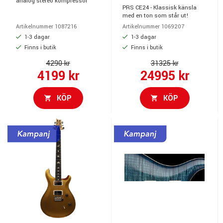
analog stereo kompressor
PRS CE24 - Klassisk känsla
med en ton som står ut!
Artikelnummer 1087216
Artikelnummer 1069207
1-3 dagar
1-3 dagar
Finns i butik
Finns i butik
4290 kr
31325 kr
4199 kr
24995 kr
KÖP
KÖP