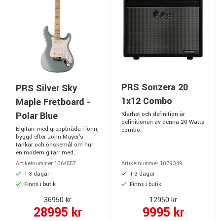
PRS Sonzera 20
PRS Silver Sky
1x12 Combo
Maple Fretboard -
Polar Blue
Klarhet och definition är
definitionen av denna 20 Watts
Elgitarr med greppbräda i lönn,
combo.
byggd efter John Mayer's
tankar och önskemål om hur
en modern gitarr med...
Artikelnummer 1064557
Artikelnummer 1079349
1-3 dagar
1-3 dagar
Finns i butik
Finns i butik
36950 kr
12950 kr
28995 kr
9995 kr