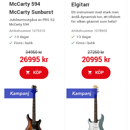
McCarty 594
Elgitarr
McCarty Sunburst
Ett instrument med stark men
ändå dynamisk ton, ett tillskott
Jubileumsutgåva av PRS S2
för vilken gitarrist som helst!
McCarty 594
Artikelnummer 1079310
Artikelnummer 1078905
1-3 dagar
1-3 dagar
Finns i butik
Finns i butik
34950 kr
27250 kr
26995 kr
20995 kr
KÖP
KÖP