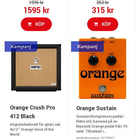
1995 kr
353 kr
1595 kr
315 kr
KÖP
KÖP
Orange Crush Pro
Orange Sustain
412 Black
Sustain/Kompressor-pedal i
Retro-stil, baserad på en
Högtalarkabinett för gitarr, rak
klassisk Orange-pedal från 70-
4x12” Orange Voice of the
talet. Tillverkad i...
World
Artikelnummer 1077637