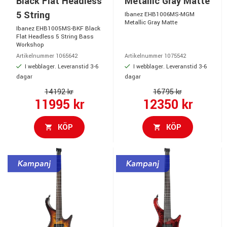
Black Flat Headless
Metallic Gray Matte
5 String
Ibanez EHB1006MS-MGM
Metallic Gray Matte
Ibanez EHB1005MS-BKF Black
Flat Headless 5 String Bass
Workshop
Artikelnummer 1065642
Artikelnummer 1075542
I webblager. Leveranstid 3-6
I webblager. Leveranstid 3-6
dagar
dagar
14192 kr
16795 kr
11995 kr
12350 kr
KÖP
KÖP