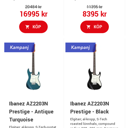
20484 kr
11395 kr
16995 kr
8395 kr
KÖP
KÖP
Ibanez AZ2203N
Ibanez AZ2203N
Prestige - Antique
Prestige - Black
Turquoise
Elgitarr, al-kropp, S-Tech
roasted lönnhals, compound
Elgitarr, al-kropp, S-Tech-rostat