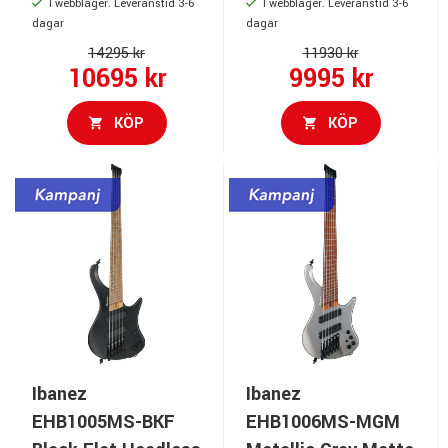
I webblager. Leveranstid 3-6
I webblager. Leveranstid 3-6
dagar
dagar
14295 kr
11930 kr
10695 kr
9995 kr
KÖP
KÖP
Ibanez
Ibanez
EHB1005MS-BKF
EHB1006MS-MGM