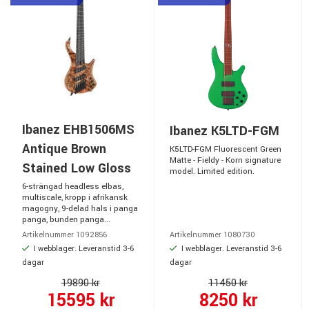
Ibanez EHB1506MS
Ibanez K5LTD-FGM
Antique Brown
K5LTD-FGM Fluorescent Green
Matte - Fieldy - Korn signature
Stained Low Gloss
model. Limited edition.
6-strängad headless elbas,
multiscale, kropp i afrikansk
magogny, 9-delad hals i panga
panga, bunden panga...
Artikelnummer 1092856
Artikelnummer 1080730
I webblager. Leveranstid 3-6
I webblager. Leveranstid 3-6
dagar
dagar
19890 kr
11450 kr
15595 kr
8250 kr