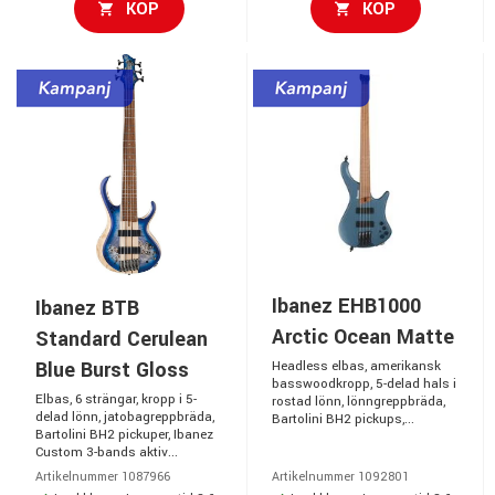
KÖP
KÖP
Ibanez EHB1000
Ibanez BTB
Arctic Ocean Matte
Standard Cerulean
Blue Burst Gloss
Headless elbas, amerikansk
basswoodkropp, 5-delad hals i
Elbas, 6 strängar, kropp i 5-
rostad lönn, lönngreppbräda,
delad lönn, jatobagreppbräda,
Bartolini BH2 pickups,...
Bartolini BH2 pickuper, Ibanez
Custom 3-bands aktiv...
Artikelnummer 1087966
Artikelnummer 1092801