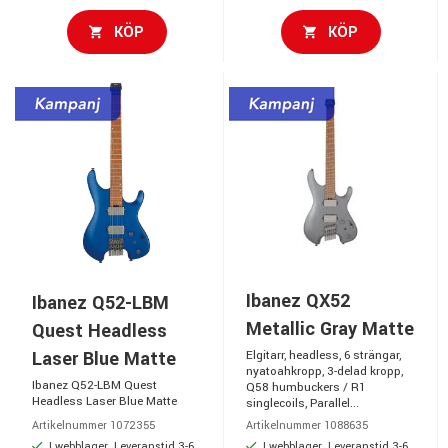
KÖP
KÖP
Ibanez QX52
Ibanez Q52-LBM
Metallic Gray Matte
Quest Headless
Laser Blue Matte
Elgitarr, headless, 6 strängar,
nyatoahkropp, 3-delad kropp,
Ibanez Q52-LBM Quest
Q58 humbuckers / R1
Headless Laser Blue Matte
singlecoils, Parallel...
Artikelnummer 1072355
Artikelnummer 1088635
I webblager. Leveranstid 3-6
I webblager. Leveranstid 3-6