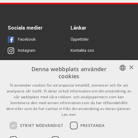
Sociala medier
Länkar
Facebook
Öppettider
Kontakta oss
Instagram
Köpvillkor
X
×
Denna webbplats använder
Butiken
Youtube
cookies
Varumärken
TikTok
SWEDISH
Vi använder cookies för att anpassa innehåll, annonser och för att
analysera vår trafik. Vi delar också information om din användning av
ENGLISH
GDPR & Cookies
vår webbplats med våra reklam- och analyspartners som kan
kombinera den med annan information som du har tillhandahållit
dem eller som de har samlat in från din användning av deras tjänster.
Partners
Kontakt
Läs mer
Info
STRIKT NÖDVÄNDIGT
PRESTANDA
Öppettider: