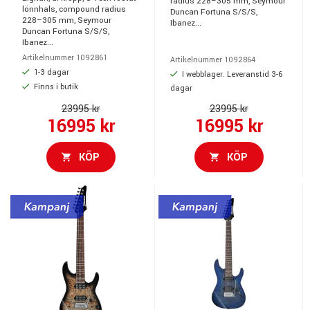
radius 228–305 mm, Seymour
lönnhals, compound radius
Duncan Fortuna S/S/S,
228–305 mm, Seymour
Ibanez...
Duncan Fortuna S/S/S,
Ibanez...
Artikelnummer 1092861
Artikelnummer 1092864
1-3 dagar
I webblager. Leveranstid 3-6
Finns i butik
dagar
23995 kr
23995 kr
16995 kr
16995 kr
KÖP
KÖP