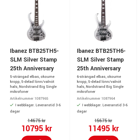
Ibanez BTB25TH5-
Ibanez BTB25TH6-
SLM Silver Stamp
SLM Silver Stamp
25th Anniversary
25th Anniversary
5-strängad elbas, okoume
6-strängad elbas, okoume
kropp, 5-delad lönn/valnöt
kropp, 5-delad lönn/valnöt
hals, Nordstrand Big Single
hals, Nordstrand Big Single
mikrofoner
mikrofoner
Artikelnummer 1087965
Artikelnummer 1087964
I webblager. Leveranstid 3-6
I webblager. Leveranstid 3-6
dagar
dagar
14675 kr
15675 kr
10795 kr
11495 kr