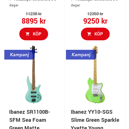
dagar
dagar
11238 kr
12350 kr
8895 kr
9250 kr
KÖP
KÖP
Ibanez SR1100B-
Ibanez YY10-SGS
SFM Sea Foam
Slime Green Sparkle
Green Matte
Yvette Young