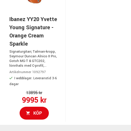
Ibanez YY20 Yvette
Young Signature -
Orange Cream
Sparkle
Signaturgitarr, Talman-kropp,
Seymour Duncan Alnico II Pro,
Gotoh MG-T & GTC202,
lönnhals med C-profil,...
Artikelnummer 1092797
I webblager. Leveranstid 3-6
dagar
13895 kr
9995 kr
KÖP