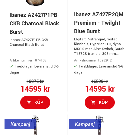
Ibanez AZ427P2QM
Ibanez AZ427P1PB-
Premium - Twilght
CKB Charcoal Black
Blue Burst
Burst
Elgitarr, 7-strängad, rostad
Ibanez AZ427P1PB-CKB
lönnhals, Hyperion H-H, dyna-
Charcoal Black Burst
MIX10 med Alter Switch, Gotoh
T1572S tremolo, 305 mm...
Artikelnummer 1074166
Artikelnummer 1092912
I webblager. Leveranstid 3-6
I webblager. Leveranstid 3-6
dagar
dagar
18875 kr
16590 kr
14595 kr
14595 kr
KÖP
KÖP