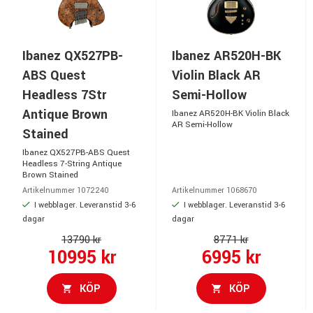
Ibanez QX527PB-
Ibanez AR520H-BK
ABS Quest
Violin Black AR
Headless 7Str
Semi-Hollow
Antique Brown
Ibanez AR520H-BK Violin Black
AR Semi-Hollow
Stained
Ibanez QX527PB-ABS Quest
Headless 7-String Antique
Brown Stained
Artikelnummer 1072240
Artikelnummer 1068670
I webblager. Leveranstid 3-6
I webblager. Leveranstid 3-6
dagar
dagar
13790 kr
8771 kr
10995 kr
6995 kr
KÖP
KÖP