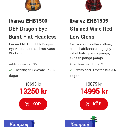
Ibanez EHB1500-
Ibanez EHB1505
DEF Dragon Eye
Stained Wine Red
Burst Flat Headless
Low Gloss
Ibanez EHB1500-DEF Dragon
5-strängad headless elbas,
Eye Burst Flat Headless Bass
kropp i afrikansk magogny, 9-
Workshop
delad hals i panga panga,
bunden panga panga...
Artikelnummer 1069399
Artikelnummer 1092821
I webblager. Leveranstid 3-6
I webblager. Leveranstid 3-6
dagar
dagar
18695 kr
19875 kr
13250 kr
14995 kr
KÖP
KÖP