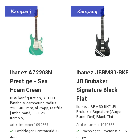
Ibanez AZ2203N
Ibanez JBBM30-BKF
Prestige - Sea
JB Brubaker
Foam Green
Signature Black
Flat
HSS-konfiguration, S-TECH-
lönnhals, compound radius
Ibanez JBBM30-BKF JB
228–305 mm, al-kropp, rostfria
Brubaker Signature (August
jumbo-band, T1502S
Burns Red) Black Flat
tremolo,...
Artikelnummer 1092865
Artikelnummer 1070858
I webblager. Leveranstid 3-6
I webblager. Leveranstid 3-6
dagar
dagar