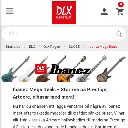
0
Startsida
DLX
DLX Pages
DLX SE
Ibanez Mega Deals
Ibanez Mega Deals - Stor rea på Prestige,
Artcore, elbasar med mera!
Nu har du chansen att lägga vantarna på några av Ibanez
mest eftertraktade modeller till kraftigt sänkta priser. Vi har
allt från klassiska Artcore-hollowbodies till moderna Prestige
AZ-gitarrer och avancerade headless-basar. Sortimentet