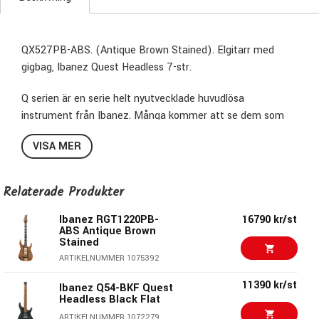
QX527PB-ABS. (Antique Brown Stained). Elgitarr med
gigbag, Ibanez Quest Headless 7-str.
Q serien är en serie helt nyutvecklade huvudlösa
instrument från Ibanez. Många kommer att se dem som
en logisk utveckling på den framgångsrika EHB bas serien
VISA MER
och redan när de släpptes i slutet av 2019/början av 2020
började folk spekulera om när gitarrerna skulle komma. Det
är ovanligt med alla de som spekulerade hejvilt på internet
Relaterade Produkter
om en nya huvudlös gitarrserie hade helt rätt, Q serien var
under utvecklande redan då och nu är den här.
Ibanez RGT1220PB-
16790 kr/st
ABS Antique Brown
Stained
Huvudlösa instrument är i sig inget nytt för Ibanez och de
ARTIKELNUMMER 1075392
släppte sådana instrument redan i mitten av 80-talet och
har sen dess kommit och gått i olika serier och modeller.
11390 kr/st
Ibanez Q54-BKF Quest
Headless Black Flat
Trots dessa tidigare erfarenheter valde man att börja om
från början med allt på Q serien. Allt designades upp från
ARTIKELNUMMER 1072279