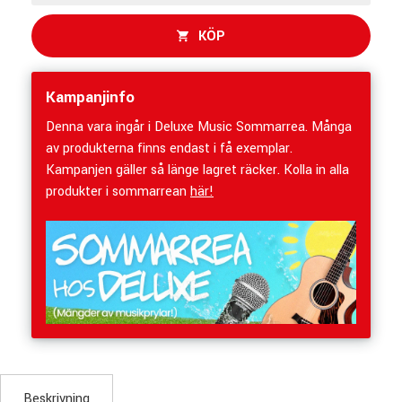
KÖP
Kampanjinfo
Denna vara ingår i Deluxe Music Sommarrea. Många
av produkterna finns endast i få exemplar.
Kampanjen gäller så länge lagret räcker. Kolla in alla
produkter i sommarrean
här!
Beskrivning