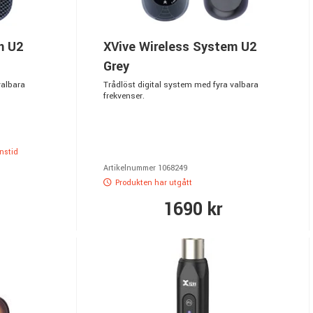
m U2
XVive Wireless System U2
Grey
valbara
Trådlöst digital system med fyra valbara
frekvenser.
anstid
Artikelnummer 1068249
Produkten har utgått
1690 kr