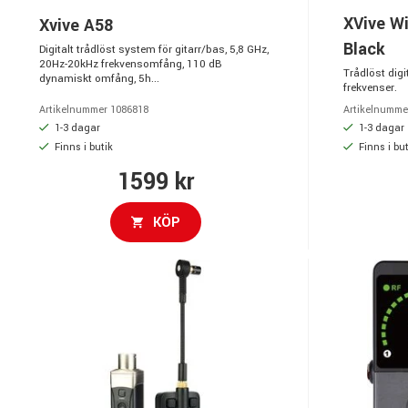
XVive W
Xvive A58
Black
Digitalt trådlöst system för gitarr/bas, 5,8 GHz,
20Hz-20kHz frekvensomfång, 110 dB
Trådlöst dig
dynamiskt omfång, 5h...
frekvenser.
Artikelnummer 1086818
Artikelnumme
1-3 dagar
1-3 dagar
Finns i butik
Finns i but
1599 kr
KÖP