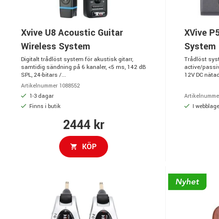
Xvive U8 Acoustic Guitar
XVive P5
Wireless System
System
Digitalt trådlöst system för akustisk gitarr,
Trådlöst syst
samtidig sändning på 6 kanaler, <5 ms, 142 dB
active/passive
SPL, 24-bitars /...
12V DC nätad
Artikelnummer 1088552
1-3 dagar
Artikelnumme
Finns i butik
I webblage
2444 kr
KÖP