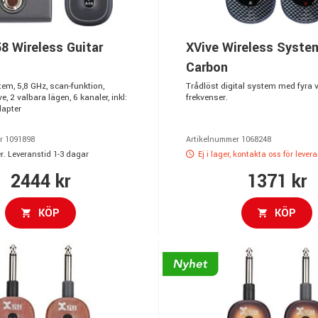
8 Wireless Guitar
XVive Wireless Syste
Carbon
em, 5,8 GHz, scan-funktion,
Trådlöst digital system med fyra 
, 2 valbara lägen, 6 kanaler, inkl:
frekvenser.
apter
r 1091898
Artikelnummer 1068248
r. Leveranstid 1-3 dagar
Ej i lager, kontakta oss för lever
2444 kr
1371 kr
KÖP
KÖP