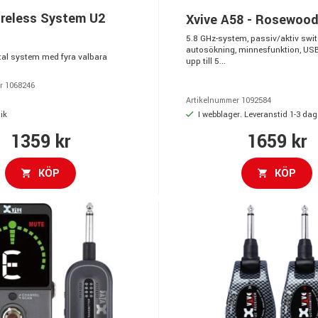
ireless System U2
Xvive A58 - Rosewoo
5.8 GHz-system, passiv/aktiv switc
autosökning, minnesfunktion, USB
ital system med fyra valbara
upp till 5...
r 1068246
Artikelnummer 1092584
ik
I webblager. Leveranstid 1-3 dag
1359 kr
1659 kr
KÖP
KÖP