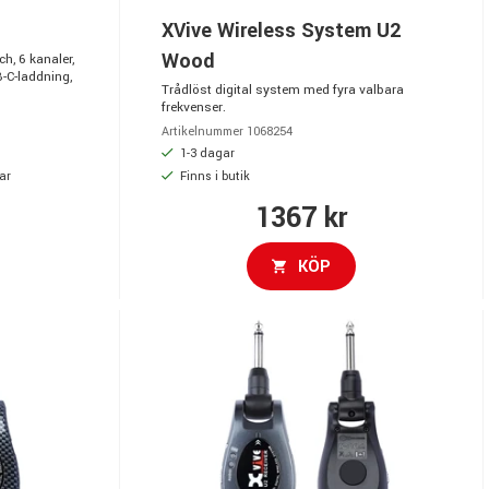
d
XVive Wireless System U2
Wood
h, 6 kanaler,
-C-laddning,
Trådlöst digital system med fyra valbara
frekvenser.
Artikelnummer 1068254
1-3 dagar
ar
Finns i butik
1367 kr
KÖP