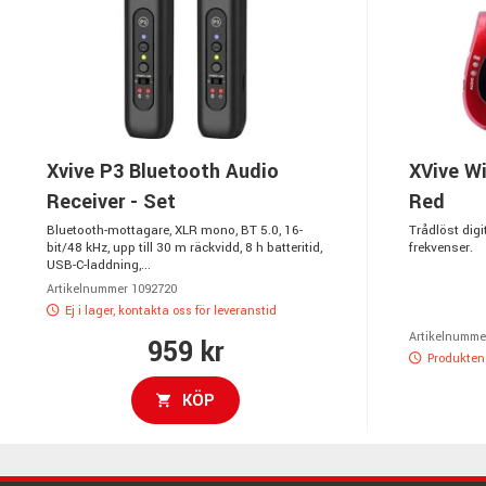
Xvive P3 Bluetooth Audio
XVive W
Receiver - Set
Red
Bluetooth-mottagare, XLR mono, BT 5.0, 16-
Trådlöst dig
bit/48 kHz, upp till 30 m räckvidd, 8 h batteritid,
frekvenser.
USB-C-laddning,...
Artikelnummer 1092720
Ej i lager, kontakta oss för leveranstid
Artikelnumme
959 kr
Produkten 
KÖP