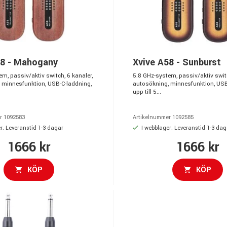
58 - Mahogany
Xvive A58 - Sunburst
m, passiv/aktiv switch, 6 kanaler,
5.8 GHz-system, passiv/aktiv switc
 minnesfunktion, USB-C-laddning,
autosökning, minnesfunktion, USB
upp till 5...
r 1092583
Artikelnummer 1092585
r. Leveranstid 1-3 dagar
I webblager. Leveranstid 1-3 dag
1666 kr
1666 kr
KÖP
KÖP