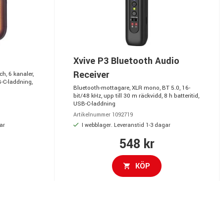
Xvive P3 Bluetooth Audio
Receiver
h, 6 kanaler,
-C-laddning,
Bluetooth-mottagare, XLR mono, BT 5.0, 16-
bit/48 kHz, upp till 30 m räckvidd, 8 h batteritid,
USB-C-laddning
Artikelnummer 1092719
ar
I webblager. Leveranstid 1-3 dagar
548 kr
KÖP