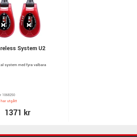
ireless System U2
ital system med fyra valbara
r 1068250
har utgått
1371 kr