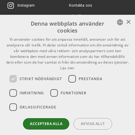
Kontakta oss
Instagram
Köpvillkor
X
×
Denna webbplats använder
Butiken
Youtube
cookies
Varumärken
TikTok
SWEDISH
Vi använder cookies för att anpassa innehåll, annonser och för att
analysera vår trafik. Vi delar också information om din användning av
ENGLISH
GDPR & Cookies
vår webbplats med våra reklam- och analyspartners som kan
kombinera den med annan information som du har tillhandahållit
dem eller som de har samlat in från din användning av deras tjänster.
Partners
Kontakt
Läs mer
Info
STRIKT NÖDVÄNDIGT
PRESTANDA
Öppettider:
INRIKTNING
FUNKTIONER
Mån-Fre: 10.00-18.00
Lördag: 11.00-16.00
OKLASSIFICERADE
Söndag: Stängt
Helgdagar
ACCEPTERA ALLA
AVVISA ALLT