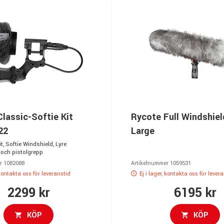
lassic-Softie Kit
Rycote Full Windshiel
22
Large
, Softie Windshield, Lyre
och pistolgrepp
r 1082088
Artikelnummer 1059531
 kontakta oss för leveranstid
Ej i lager, kontakta oss för lever
2299 kr
6195 kr
KÖP
KÖP