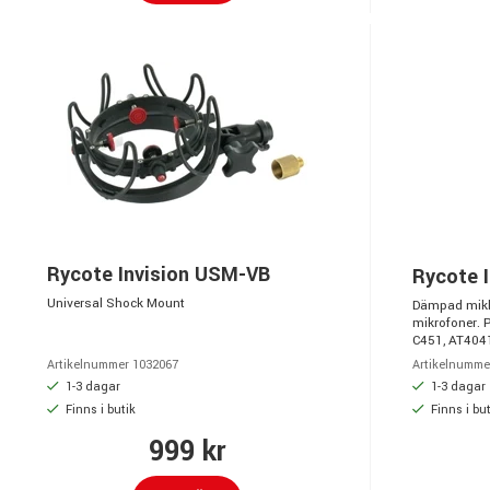
Rycote Invision USM-VB
Rycote I
Universal Shock Mount
Dämpad mikh
mikrofoner.
C451, AT404
Artikelnummer 1032067
Artikelnumme
1-3 dagar
1-3 dagar
Finns i butik
Finns i but
999 kr