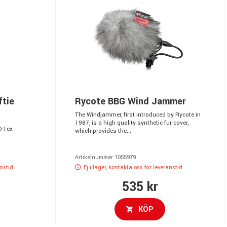
ftie
Rycote BBG Wind Jammer
The Windjammer, first introduced by Rycote in
1987, is a high quality synthetic fur-cover,
D-Tex
which provides the...
Artikelnummer 1055979
anstid
Ej i lager, kontakta oss för leveranstid
535 kr
KÖP