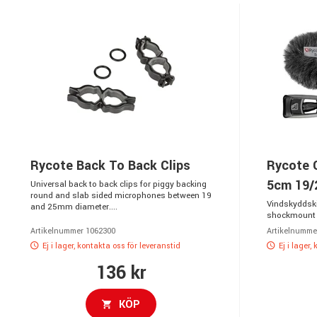
Rycote Back To Back Clips
Rycote C
5cm 19/
Universal back to back clips for piggy backing
round and slab sided microphones between 19
Vindskyddskit
and 25mm diameter....
shockmount 
Artikelnummer 1062300
Artikelnumme
Ej i lager, kontakta oss för leveranstid
Ej i lager,
136 kr
KÖP