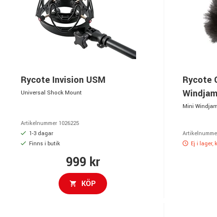
Rycote Invision USM
Rycote 
Windja
Universal Shock Mount
Mini Windjam
Artikelnummer 1026225
1-3 dagar
Artikelnumme
Finns i butik
Ej i lager,
999 kr
KÖP