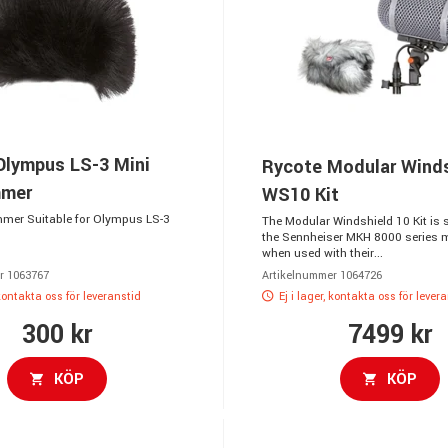
Olympus LS-3 Mini
Rycote Modular Winds
mmer
WS10 Kit
mer Suitable for Olympus LS-3
The Modular Windshield 10 Kit is s
the Sennheiser MKH 8000 series 
when used with their...
r 1063767
Artikelnummer 1064726
 kontakta oss för leveranstid
Ej i lager, kontakta oss för lever
300 kr
7499 kr
KÖP
KÖP