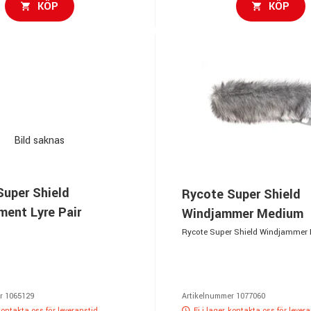
KÖP
KÖP
Bild saknas
Super Shield
Rycote Super Shield
ment Lyre Pair
Windjammer Medium
Rycote Super Shield Windjammer
r 1065129
Artikelnummer 1077060
 kontakta oss för leveranstid
Ej i lager, kontakta oss för lever