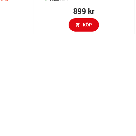
899 kr
KÖP