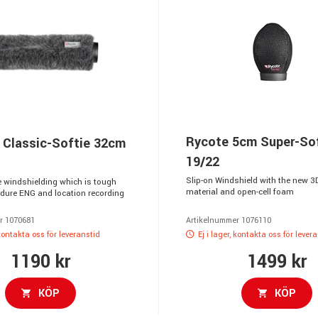
Rycote 5cm Super-So
Classic-Softie 32cm
19/22
Slip-on Windshield with the new 3
e windshielding which is tough
material and open-cell foam
dure ENG and location recording
r 1070681
Artikelnummer 1076110
 kontakta oss för leveranstid
Ej i lager, kontakta oss för lever
1190 kr
1499 kr
KÖP
KÖP