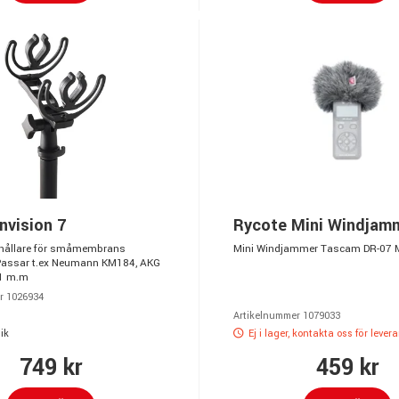
nvision 7
Rycote Mini Windjam
ållare för småmembrans
Mini Windjammer Tascam DR-07 M
 Passar t.ex Neumann KM184, AKG
1 m.m
r 1026934
Artikelnummer 1079033
ik
Ej i lager, kontakta oss för lever
749 kr
459 kr