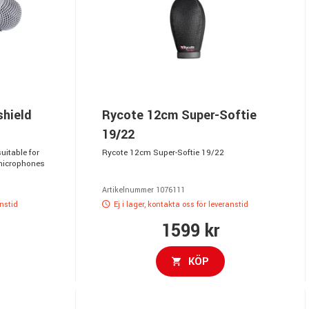
hield
Rycote 12cm Super-Softie
19/22
uitable for
Rycote 12cm Super-Softie 19/22
microphones
Artikelnummer 1076111
anstid
Ej i lager, kontakta oss för leveranstid
1599 kr
KÖP