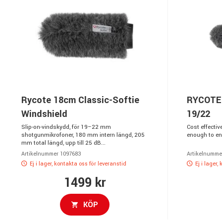
Rycote 18cm Classic-Softie
RYCOTE 
Windshield
19/22
Slip-on-vindskydd, för 19–22 mm
Cost effectiv
shotgunmikrofoner, 180 mm intern längd, 205
enough to en
mm total längd, upp till 25 dB...
Artikelnummer 1097683
Artikelnumme
Ej i lager, kontakta oss för leveranstid
Ej i lager,
1499 kr
KÖP