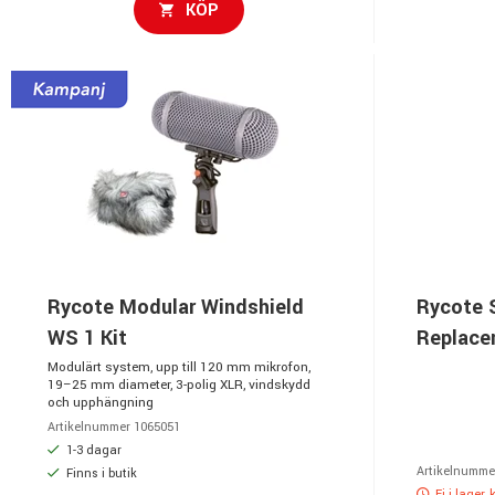
KÖP
Rycote Modular Windshield
Rycote 
WS 1 Kit
Replace
Modulärt system, upp till 120 mm mikrofon,
19–25 mm diameter, 3-polig XLR, vindskydd
och upphängning
Artikelnummer 1065051
1-3 dagar
Artikelnumme
Finns i butik
Ej i lager,