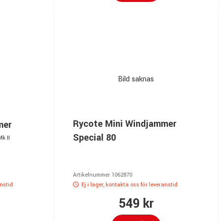
Bild saknas
Rycote Mini Windjammer
mer
Special 80
k II
Artikelnummer 1062870
anstid
Ej i lager, kontakta oss för leveranstid
549 kr