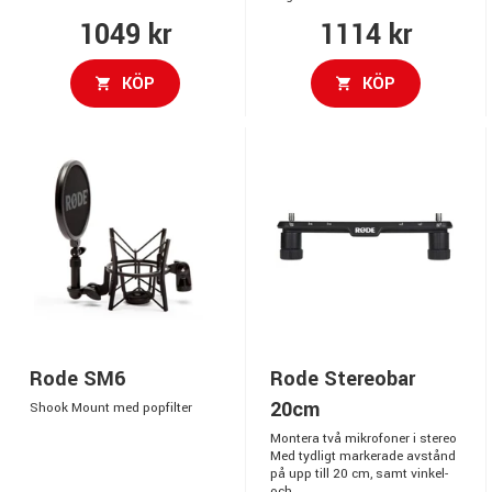
1049 kr
1114 kr
KÖP
KÖP
Rode SM6
Rode Stereobar
20cm
Shook Mount med popfilter
Montera två mikrofoner i stereo
Med tydligt markerade avstånd
på upp till 20 cm, samt vinkel-
och...