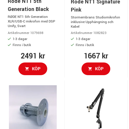
Rode NT1 5th
Rode NT1 Signature
Generation Black
Pink
RØDE NT1 5th Generation
Stormembrans Studiomikrofon
XLR/USB-C mikrofon med DSP
inklusive Upphängning och
Unify, Svart
Kabel
Artikelnummer 1079698
Artikelnummer 1082823
1-3 dagar
1-3 dagar
Finns i butik
Finns i butik
2491 kr
1667 kr
KÖP
KÖP