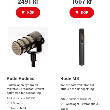
2491 kr
1667 kr
KÖP
KÖP
Rode Podmic
Rode M3
PodMic är en dynamisk
Kondensatormikrofon för
mikrofon i broadcastkvalitet,
studio och fältinspelning
optimerad för podcasting.
Artikelnummer 1059961
Artikelnummer 1013409
1-3 dagar
I webblager. Leveranstid 3-6
Finns i butik
dagar