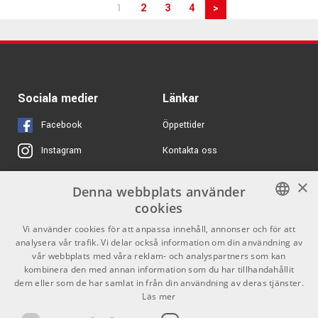
1
2
3
4
>
Sociala medier
Länkar
Facebook
Öppettider
Kontakta oss
Instagram
Köpvillkor
X
×
Denna webbplats använder
Butiken
Youtube
cookies
SWEDISH
Varumärken
TikTok
Vi använder cookies för att anpassa innehåll, annonser och för att
analysera vår trafik. Vi delar också information om din användning av
ENGLISH
GDPR & Cookies
vår webbplats med våra reklam- och analyspartners som kan
kombinera den med annan information som du har tillhandahållit
dem eller som de har samlat in från din användning av deras tjänster.
Partners
Kontakt
Läs mer