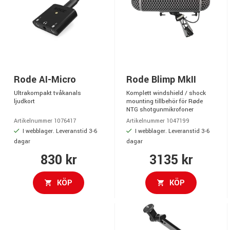
Rode AI-Micro
Rode Blimp MkII
Ultrakompakt tvåkanals
Komplett windshield / shock
ljudkort
mounting tillbehör för Røde
NTG shotgunmikrofoner
Artikelnummer 1076417
Artikelnummer 1047199
I webblager. Leveranstid 3-6
I webblager. Leveranstid 3-6
dagar
dagar
830 kr
3135 kr
KÖP
KÖP