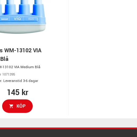
s WM-13102 VIA
Blå
-13102 VIA Medium Blå
r 1071395
r. Leveranstid 3-6 dagar
145 kr
KÖP