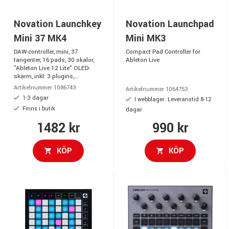
Novation Launchkey
Novation Launchpad
Mini 37 MK4
Mini MK3
DAW-controller, mini, 37
Compact Pad Controller for
tangenter, 16 pads, 30 skalor,
Ableton Live
"Ableton Live 12 Lite" OLED-
skärm, inkl: 3 plugins,...
Artikelnummer 1086743
Artikelnummer 1064753
1-3 dagar
I webblager. Leveranstid 8-12
Finns i butik
dagar
1482 kr
990 kr
KÖP
KÖP