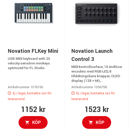
Novation FLKey Mini
Novation Launch
Control 3
USB MIDI keyboard with 25
velocity-sensitive minikeys
MIDI-kontrollsurface, 16 ändlösa
optimized for FL Studio
encoders med RGB-LED, 8
tilldelningsbara knappar, OLED-
display (128 × 64),...
Artikelnummer 1076156
Artikelnummer 1096758
Ej i lager, kontakta oss för
Ej i lager, kontakta oss för
leveranstid
leveranstid
1152 kr
1523 kr
KÖP
KÖP