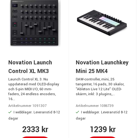
Novation Launch
Novation Launchkey
Control XL MK3
Mini 25 MK4
Launch Control XL 3. Nu
DAW-controller, mini, 25
uppdaterad med OLED-display
tangenter, 16 pads, 30 skalor,
och 5-pin MIDI I/O, 60 mm-
"Ableton Live 12 Lite" OLED-
faders, 24 endless encoders,
skärm, inkl: 3 plugins,...
16...
Artikelnummer 1091307
Artikelnummer 1086739
I webblager. Leveranstid 8-12
I webblager. Leveranstid 8-12
dagar
dagar
2333 kr
1239 kr