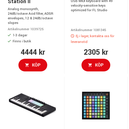
Station II
USB MIDI keyboard with 49
velocity-sensitive keys
Analog monosynth,
optimized for FL Studio
24dB/octave Acid filter, ADSR
envelopes, 12 & 24dB/octave
slopes
Artikelnummer 1039725
Artikelnummer 1081345
1-3 dagar
Ej i lager, kontakta oss för
Finns i butik
leveranstid
4444 kr
2305 kr
KÖP
KÖP