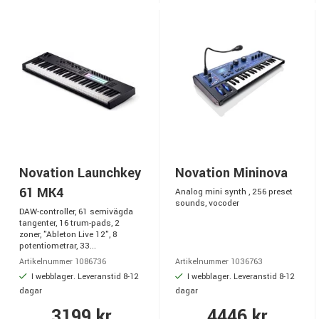
Novation Launchkey
Novation Mininova
61 MK4
Analog mini synth , 256 preset
sounds, vocoder
DAW-controller, 61 semivägda
tangenter, 16 trum-pads, 2
zoner, "Ableton Live 12", 8
potentiometrar, 33...
Artikelnummer 1086736
Artikelnummer 1036763
I webblager. Leveranstid 8-12
I webblager. Leveranstid 8-12
dagar
dagar
3199 kr
4446 kr