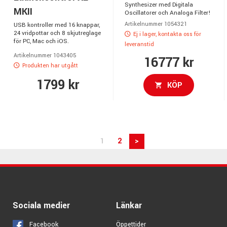
Synthesizer med Digitala
MKII
Oscillatorer och Analoga Filter!
Artikelnummer 1054321
USB kontroller med 16 knappar,
24 vridpottar och 8 skjutreglage
Ej i lager, kontakta oss för
för PC, Mac och iOS.
leveranstid
Artikelnummer 1043405
16777 kr
Produkten har utgått
1799 kr
KÖP
1
2
>
Sociala medier
Länkar
Facebook
Öppettider