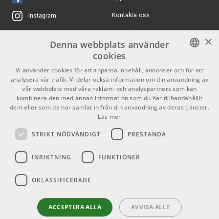
Kontakta oss
Instagram
Köpvillkor
X
×
Denna webbplats använder
Butiken
Youtube
cookies
Varumärken
TikTok
SWEDISH
Vi använder cookies för att anpassa innehåll, annonser och för att
analysera vår trafik. Vi delar också information om din användning av
ENGLISH
GDPR & Cookies
vår webbplats med våra reklam- och analyspartners som kan
kombinera den med annan information som du har tillhandahållit
dem eller som de har samlat in från din användning av deras tjänster.
Partners
Kontakt
Läs mer
Info
STRIKT NÖDVÄNDIGT
PRESTANDA
Öppettider:
INRIKTNING
FUNKTIONER
Mån-Fre: 10.00-18.00
Lördag: 11.00-16.00
OKLASSIFICERADE
Söndag: Stängt
Helgdagar
ACCEPTERA ALLA
AVVISA ALLT