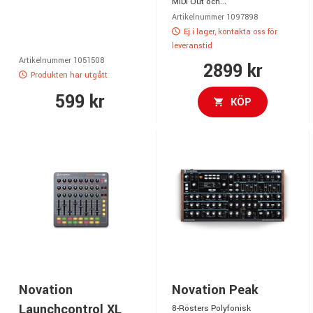
MIDI Out och...
Artikelnummer 1097898
Ej i lager, kontakta oss för
leveranstid
Artikelnummer 1051508
2899 kr
Produkten har utgått
599 kr
KÖP
Novation
Novation Peak
Launchcontrol XL
8-Rösters Polyfonisk