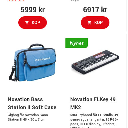
5999 kr
6917 kr
KÖP
KÖP
Novation Bass
Novation FLKey 49
Station II Soft Case
MK2
Gigbag för Novation Bass
MIDI-keyboard för FL Studio, 49
Station II, 48 x 30 x 7 cm
semi-vägda tangenter, 16 RGB-
pads, OLED-display, 9 faders,