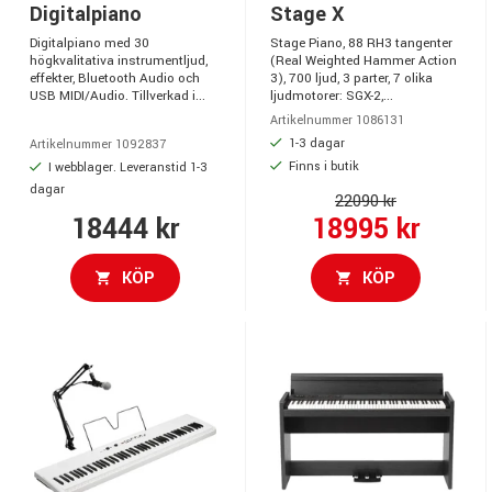
Digitalpiano
Stage X
Digitalpiano med 30
Stage Piano, 88 RH3 tangenter
högkvalitativa instrumentljud,
(Real Weighted Hammer Action
effekter, Bluetooth Audio och
3), 700 ljud, 3 parter, 7 olika
USB MIDI/Audio. Tillverkad i...
ljudmotorer: SGX-2,...
Artikelnummer 1086131
1-3 dagar
Artikelnummer 1092837
Finns i butik
I webblager. Leveranstid 1-3
dagar
22090 kr
18444 kr
18995 kr
KÖP
KÖP