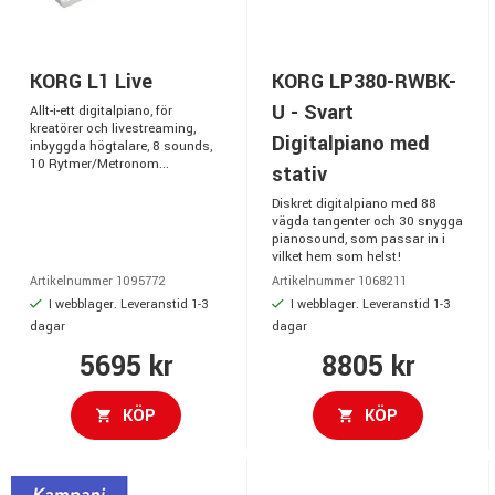
KORG L1 Live
KORG LP380-RWBK-
U - Svart
Allt-i-ett digitalpiano, för
kreatörer och livestreaming,
Digitalpiano med
inbyggda högtalare, 8 sounds,
10 Rytmer/Metronom...
stativ
Diskret digitalpiano med 88
vägda tangenter och 30 snygga
pianosound, som passar in i
vilket hem som helst!
Artikelnummer 1095772
Artikelnummer 1068211
I webblager. Leveranstid 1-3
I webblager. Leveranstid 1-3
dagar
dagar
5695 kr
8805 kr
KÖP
KÖP