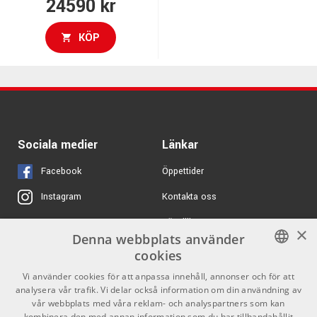
24590 kr
KÖP
Sociala medier
Länkar
Facebook
Öppettider
Kontakta oss
Instagram
Köpvillkor
X
×
Denna webbplats använder
Butiken
Youtube
cookies
Varumärken
TikTok
SWEDISH
Vi använder cookies för att anpassa innehåll, annonser och för att
analysera vår trafik. Vi delar också information om din användning av
ENGLISH
GDPR & Cookies
vår webbplats med våra reklam- och analyspartners som kan
kombinera den med annan information som du har tillhandahållit