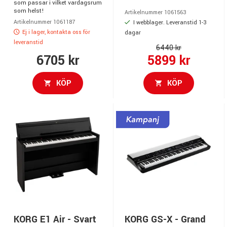
som passar i vilket vardagsrum
som helst!
Artikelnummer 1061563
Artikelnummer 1061187
I webblager. Leveranstid 1-3
Ej i lager, kontakta oss för
dagar
leveranstid
6440 kr
6705 kr
5899 kr
KÖP
KÖP
KORG E1 Air - Svart
KORG GS-X - Grand