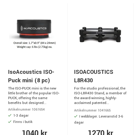
IsoAcoustics ISO-
ISOACOUSTICS
Puck mini (8 pc)
L8R430
The ISO-PUCK mini is the new
For the studio professional, the
little brother of the popular ISO-
ISO-L8R430 Stand, a member of
PUCK, offering the same
the award-winning, highly-
benefits but designed...
acclaimed patented...
Artikelnummer 1061654
Artikelnummer 1041665
1-3 dagar
I webblager. Leveranstid 3-6
Finns i butik
dagar
1040 kr
1270 kr