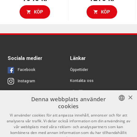
KÖP
KÖP
Sociala medier
Länkar
Facebook
Öppettider
Kontakta oss
Instagram
Köpvillkor
X
×
Denna webbplats använder
Butiken
Youtube
cookies
Varumärken
TikTok
SWEDISH
Vi använder cookies för att anpassa innehåll, annonser och för att
analysera vår trafik. Vi delar också information om din användning av
ENGLISH
GDPR & Cookies
vår webbplats med våra reklam- och analyspartners som kan
kombinera den med annan information som du har tillhandahållit