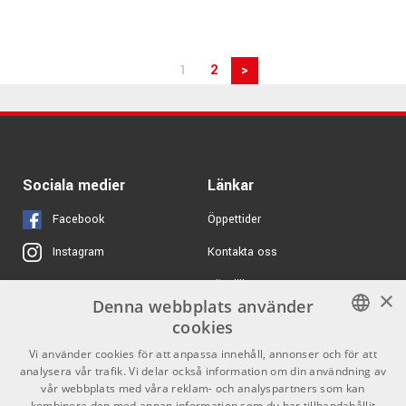
1
2
>
Sociala medier
Länkar
Facebook
Öppettider
Kontakta oss
Instagram
Köpvillkor
X
×
Denna webbplats använder
Butiken
Youtube
cookies
Varumärken
TikTok
SWEDISH
Vi använder cookies för att anpassa innehåll, annonser och för att
analysera vår trafik. Vi delar också information om din användning av
ENGLISH
GDPR & Cookies
vår webbplats med våra reklam- och analyspartners som kan
kombinera den med annan information som du har tillhandahållit