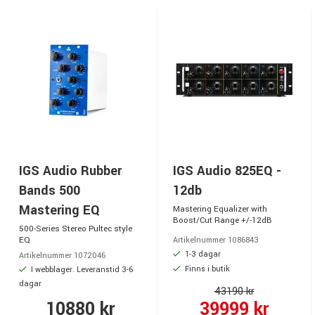
IGS Audio Rubber
IGS Audio 825EQ -
Bands 500
12db
Mastering EQ
Mastering Equalizer with
Boost/Cut Range +/-12dB
500-Series Stereo Pultec style
EQ
Artikelnummer 1086843
1-3 dagar
Artikelnummer 1072046
Finns i butik
I webblager. Leveranstid 3-6
dagar
43190 kr
10880 kr
39999 kr