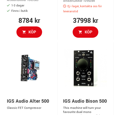
Artikelnummer 1063585
Artikelnummer 1096084
1-3 dagar
Ej i lager, kontakta oss för
Finns i butik
leveranstid
8784 kr
37998 kr
KÖP
KÖP
IGS Audio Alter 500
IGS Audio Bison 500
Classic FET Compressor
This machine will turn your
favourite dual mono