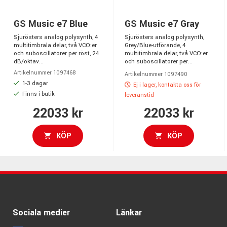
GS Music e7 Blue
GS Music e7 Gray
Sjurösters analog polysynth, 4
Sjurösters analog polysynth,
multitimbrala delar, två VCO:er
Grey/Blue-utförande, 4
och suboscillatorer per röst, 24
multitimbrala delar, två VCO:er
dB/oktav...
och suboscillatorer per...
Artikelnummer 1097468
Artikelnummer 1097490
1-3 dagar
Ej i lager, kontakta oss för
Finns i butik
leveranstid
22033 kr
22033 kr
KÖP
KÖP
Sociala medier
Länkar