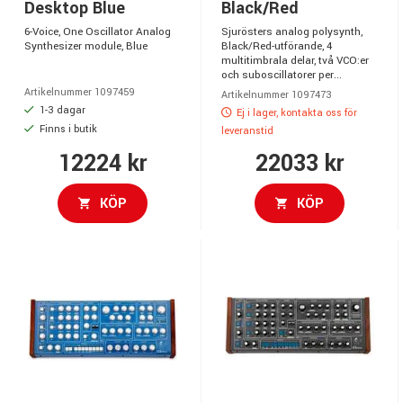
Desktop Blue
Black/Red
6-Voice, One Oscillator Analog
Sjurösters analog polysynth,
Synthesizer module, Blue
Black/Red-utförande, 4
multitimbrala delar, två VCO:er
och suboscillatorer per...
Artikelnummer 1097459
Artikelnummer 1097473
1-3 dagar
Ej i lager, kontakta oss för
Finns i butik
leveranstid
12224 kr
22033 kr
KÖP
KÖP