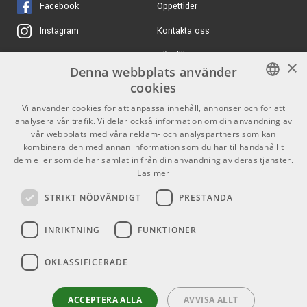
Facebook
Öppettider
Kontakta oss
Instagram
Köpvillkor
X
×
Denna webbplats använder
Butiken
Youtube
cookies
Varumärken
TikTok
SWEDISH
Vi använder cookies för att anpassa innehåll, annonser och för att
analysera vår trafik. Vi delar också information om din användning av
ENGLISH
GDPR & Cookies
vår webbplats med våra reklam- och analyspartners som kan
kombinera den med annan information som du har tillhandahållit
dem eller som de har samlat in från din användning av deras tjänster.
Partners
Kontakt
Läs mer
Info
STRIKT NÖDVÄNDIGT
PRESTANDA
Öppettider:
INRIKTNING
FUNKTIONER
Mån-Fre: 10.00-18.00
Lördag: 11.00-16.00
OKLASSIFICERADE
Söndag: Stängt
Helgdagar
ACCEPTERA ALLA
AVVISA ALLT