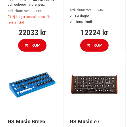
multitimbrala delar, två VCO:er
och suboscillatorer per...
Artikelnummer 1097465
Artikelnummer 1097491
1-3 dagar
Ej i lager, kontakta oss för
Finns i butik
leveranstid
22033 kr
12224 kr
KÖP
KÖP
GS Music Bree6
GS Music e7