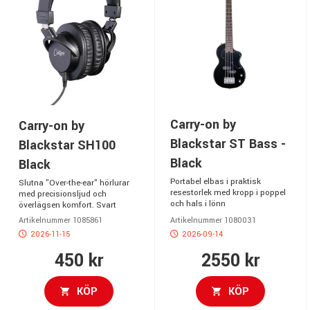
Carry-on by
Carry-on by
Blackstar ST Bass -
Blackstar SH100
Black
Black
Portabel elbas i praktisk
Slutna "Over-the-ear" hörlurar
resestorlek med kropp i poppel
med precisionsljud och
och hals i lönn
överlägsen komfort. Svart
Artikelnummer 1085861
Artikelnummer 1080031
2026-11-15
2026-09-14
450 kr
2550 kr
KÖP
KÖP