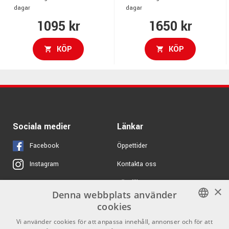
dagar
dagar
1095 kr
1650 kr
KÖP
KÖP
Sociala medier
Länkar
Facebook
Öppettider
Kontakta oss
Instagram
Köpvillkor
X
×
Denna webbplats använder
Butiken
Youtube
cookies
Varumärken
TikTok
SWEDISH
Vi använder cookies för att anpassa innehåll, annonser och för att