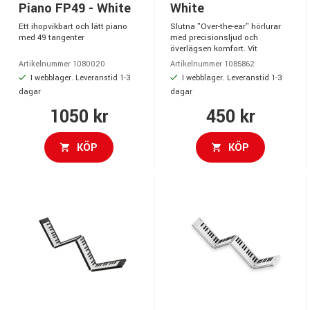
Piano FP49 - White
White
Ett ihopvikbart och lätt piano
Slutna "Over-the-ear" hörlurar
med 49 tangenter
med precisionsljud och
överlägsen komfort. Vit
Artikelnummer 1080020
Artikelnummer 1085862
I webblager. Leveranstid 1-3
I webblager. Leveranstid 1-3
dagar
dagar
1050 kr
450 kr
KÖP
KÖP