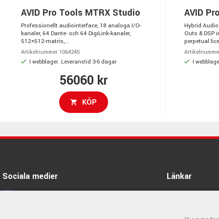
AVID Pro Tools MTRX Studio
AVID Pr
Professionellt audiointerface, 18 analoga I/O-
Hybrid Audio
kanaler, 64 Dante- och 64 DigiLink-kanaler,
Outs & DSP i
512×512-matris,...
perpetual lic
Artikelnummer 1064245
Artikelnumme
I webblager. Leveranstid 3-6 dagar
I webblage
56060 kr
KÖP
Sociala medier
Länkar
Facebook
Öppettider
Kontakta oss
Instagram