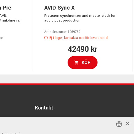
n Pre
AVID Sync X
 AVB,
Precision synchronizer and master clock for
mik/line in,
audio post production
Artikelnummer 1069769
ar
Ej i lager, kontakta oss för leveranstid
42490 kr
KÖP
Kontakt
Info
×
Öppettider: