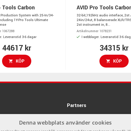
o Tools Carbon
AVID Pro Tools Carbo
 Production System with 25-In/34-
32-bit,192kHz audio interface, 2st
ncluding 1Y-Pro Tools Ultimate
24in/24ut, 8 balanserade XLR/TRS 
ense
2st instrument in, 8...
r 1067288
Artikelnummer 1078231
r. Leveranstid 3-6 dagar
I webblager. Leveranstid 3-6 dag
44617 kr
34315 kr
KÖP
KÖP
Partners
Denna webbplats använder cookies