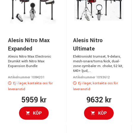
Alesis Nitro Max
Alesis Nitro
Expanded
Ultimate
Alesis Nitro Max Electronic
Elektroniskt trumset, 9-delars,
Drumkit with Nitro Max
mesh-snare/toms/kick, dual-
Expansion Bundle
zone cymbaler m. choke, 52 kit,
640+ ljud,...
Artikelnummer 1084201
Artikelnummer 1093612
Ej i lager, kontakta oss för
Ej i lager, kontakta oss för
leveranstid
leveranstid
5959 kr
9632 kr
KÖP
KÖP