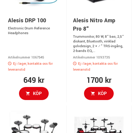
Alesis DRP 100
Alesis Nitro Amp
Pro 8"
Electronic Drum Reference
Headphones
Trummonitor, 80 W, 8” bas, 2,5”
diskant, Bluetooth, vinklad
golvdesign, 2 × ¼” TRS-ingång,
2-bands EQ,...
Artikelnummer 1067545
Artikelnummer 1093735
Ej i lager, kontakta oss för
Ej i lager, kontakta oss för
leveranstid
leveranstid
649 kr
1700 kr
KÖP
KÖP