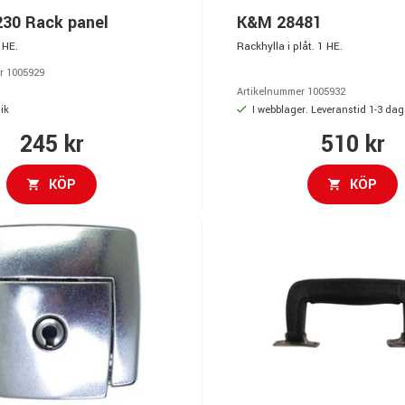
30 Rack panel
K&M 28481
 HE.
Rackhylla i plåt. 1 HE.
r 1005929
Artikelnummer 1005932
ik
I webblager. Leveranstid 1-3 dag
245 kr
510 kr
KÖP
KÖP