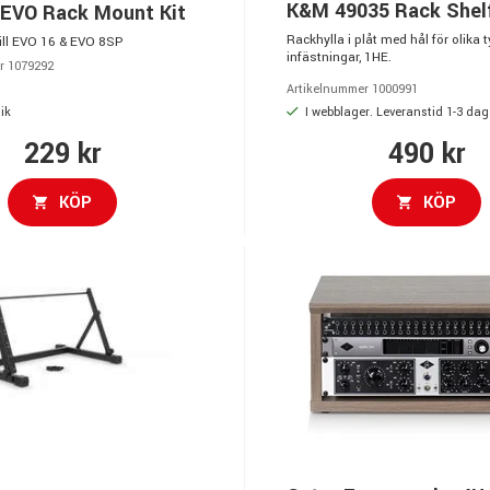
K&M 49035 Rack Shel
 EVO Rack Mount Kit
Rackhylla i plåt med hål för olika 
till EVO 16 & EVO 8SP
infästningar, 1HE.
r 1079292
Artikelnummer 1000991
ik
I webblager. Leveranstid 1-3 dag
229 kr
490 kr
KÖP
KÖP