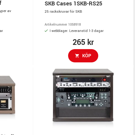
f
SKB Cases 1SKB-RS25
typer av
25 rackskruvar för SKB
Artikelnummer 1058918
ar
I webblager. Leveranstid 1-3 dagar
265 kr
KÖP