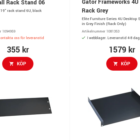
Gator Frameworks 4U
ll Rack Stand 06
Rack Grey
 19" rack stand 6U, black
Elite Furniture Series 4U Desktop 
in Grey Finish (Rack Only)
r 1094959
Artikelnummer 1081353
 kontakta oss för leveranstid
I webblager. Leveranstid 4-8 dag
355 kr
1579 kr
KÖP
KÖP