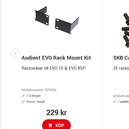
Audient EVO Rack Mount Kit
SKB C
Rackvinklar till EVO 16 & EVO 8SP
25 racks
Artikelnummer
1079292
1-3 dagar
Artikelnu
Finns i butik
I webbl
229 kr
KÖP