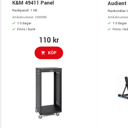
K&M 49411 Panel
Audient
Rackpanel. 1 HE.
Rackvinklar 
Artikelnummer 1000996
Artikelnumme
1-3 dagar
1-3 dagar
Finns i butik
Finns i but
110 kr
KÖP