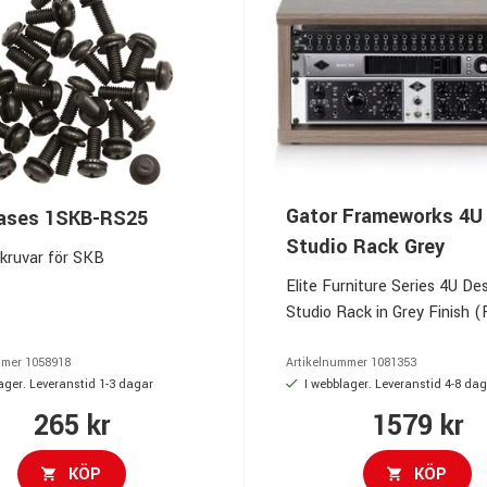
Gator Frameworks 4U
ases 1SKB-RS25
Studio Rack Grey
kruvar för SKB
Elite Furniture Series 4U De
Studio Rack in Grey Finish 
Only)
mmer
1058918
Artikelnummer
1081353
ager. Leveranstid 1-3 dagar
I webblager. Leveranstid 4-8 da
265 kr
1579 kr
KÖP
KÖP