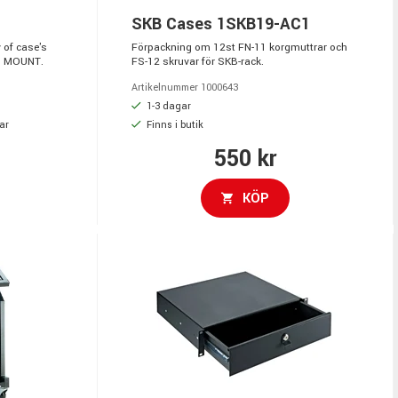
SKB Cases 1SKB19-AC1
 of case's
Förpackning om 12st FN-11 korgmuttrar och
IN MOUNT.
FS-12 skruvar för SKB-rack.
Artikelnummer 1000643
1-3 dagar
ar
Finns i butik
550 kr
KÖP