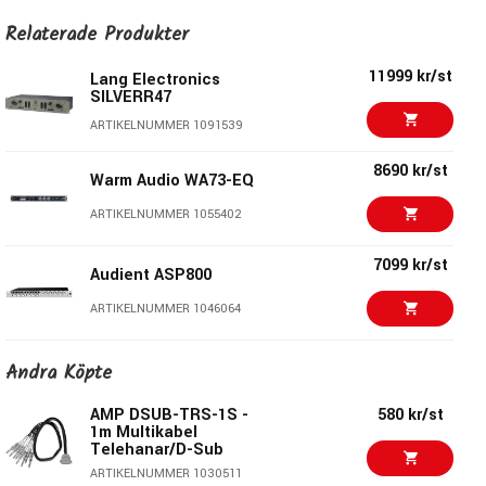
8 Audient Console Mic Pres
Relaterade Produkter
All new, Burr Brown AD converter technology
Variable Input Impedance
11999 kr/st
Lang Electronics
Variable High Pass Filters
SILVERR47
8 Insert points between the mic preamps and AD
ARTIKELNUMMER 1091539
converters
2 Channels of Class-A Discrete JFET D.I instrument
8690 kr/st
Warm Audio WA73-EQ
inputs
ARTIKELNUMMER 1055402
Digital Outputs - ADAT, AES & S/PDIF
7099 kr/st
Audient ASP800
ARTIKELNUMMER 1046064
7008 kr/st
Andra Köpte
Warm Audio WA-MPX
ARTIKELNUMMER 1080072
AMP DSUB-TRS-1S -
580 kr/st
1m Multikabel
Telehanar/D-Sub
7199 kr/st
Focusrite ISA One
Analog
ARTIKELNUMMER 1030511