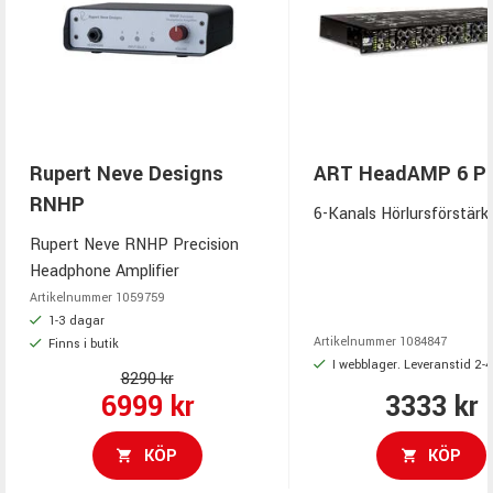
Rupert Neve Designs
ART HeadAMP 6 P
RNHP
6-Kanals Hörlursförstärk
Rupert Neve RNHP Precision
Headphone Amplifier
Artikelnummer
1059759
1-3 dagar
Artikelnummer
1084847
Finns i butik
I webblager. Leveranstid 2-
8290 kr
6999 kr
3333 kr
KÖP
KÖP