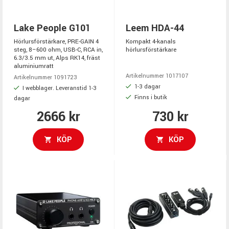
Lake People G101
Leem HDA-44
Hörlursförstärkare, PRE-GAIN 4
Kompakt 4-kanals
steg, 8–600 ohm, USB-C, RCA in,
hörlursförstärkare
6.3/3.5 mm ut, Alps RK14, fräst
aluminiumratt
Artikelnummer 1017107
Artikelnummer 1091723
1-3 dagar
I webblager. Leveranstid 1-3
Finns i butik
dagar
2666 kr
730 kr
KÖP
KÖP