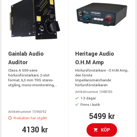
Gainlab Audio
Heritage Audio
Auditor
O.H.M Amp
Class A 500-serie
Hörlursförstärkare - O.H.M Amp,
hörlursförstärkare, 2-slot
den första
format, 6,3 mm TRS stereo-
Impedansmatchande
utgång, mono-monitorering,...
hörlursförstärkaren
Artikelnummer 1088765
1-3 dagar
Finns i butik
Artikelnummer 1096092
5499 kr
Produkten har utgått
4130 kr
KÖP