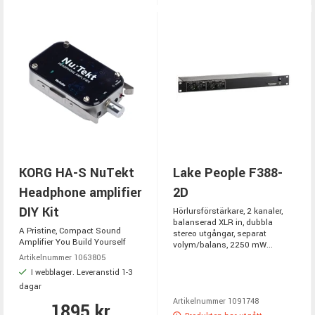
KORG HA-S NuTekt
Lake People F388-
Headphone amplifier
2D
DIY Kit
Hörlursförstärkare, 2 kanaler,
balanserad XLR in, dubbla
A Pristine, Compact Sound
stereo utgångar, separat
Amplifier You Build Yourself
volym/balans, 2250 mW...
Artikelnummer 1063805
I webblager. Leveranstid 1-3
dagar
Artikelnummer 1091748
1895 kr