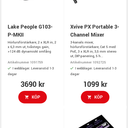
Lake People G103-
Xvive PX Portable 3-
P-MKII
Channel Mixer
Hörlursförstärkare, 2 x XLR in, 2
3-kanals mixer,
x 6,3 mm ut, tvåstegs gain,
hörlursförstärkare, Cat 5 med
>124 dB dynamiskt omfång
PoE, 3 x XLR in, 3,5 mm stereo
ut, DIP-panering, 5 h...
Artikelnummer 1091759
Artikelnummer 1092725
I webblager. Leveranstid 1-3
I webblager. Leveranstid 1-3
dagar
dagar
3690 kr
1099 kr
KÖP
KÖP