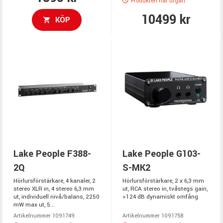
Produkten har utgått
10499 kr
KÖP
Lake People F388-
Lake People G103-
2Q
S-MK2
Hörlursförstärkare, 4 kanaler, 2
Hörlursförstärkare, 2 x 6,3 mm
stereo XLR in, 4 stereo 6,3 mm
ut, RCA stereo in, tvåstegs gain,
ut, individuell nivå/balans, 2250
>124 dB dynamiskt omfång
mW max ut, 5...
Artikelnummer 1091749
Artikelnummer 1091758