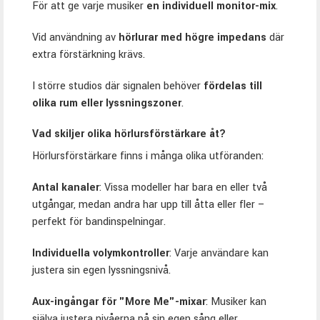
För att ge varje musiker
en individuell monitor-mix
.
Vid användning av
hörlurar med högre impedans
där
extra förstärkning krävs.
I större studios där signalen behöver
fördelas till
olika rum eller lyssningszoner
.
Vad skiljer olika hörlursförstärkare åt?
Hörlursförstärkare finns i många olika utföranden:
Antal kanaler
: Vissa modeller har bara en eller två
utgångar, medan andra har upp till åtta eller fler –
perfekt för bandinspelningar.
Individuella volymkontroller
: Varje användare kan
justera sin egen lyssningsnivå.
Aux-ingångar för "More Me"-mixar
: Musiker kan
själva justera nivåerna på sin egen sång eller