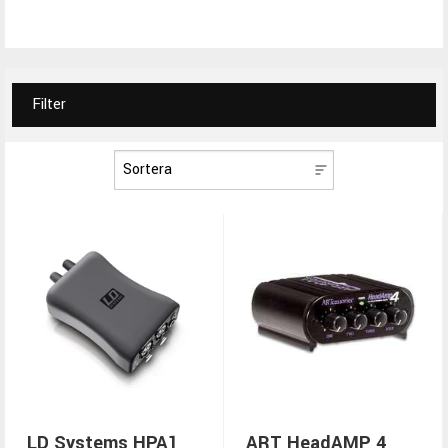
Filter
LD Systems HPA1
ART HeadAMP 4