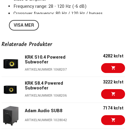
Frequency range: 28 - 120 Hz (-6 dB)
Crossover frequency: 80 Hz / 120 Hz / bypass
Low pass filter adjustable
VISA MER
2 Balanced XLR inputs and outputs
2 Unbalanced RCA inputs and outputs
Integrated 115 / 230V power supply
Relaterade Produkter
Dimensions (W x H x D): 318 x 390 x 413 mm
4282 kr/st
Weight: 12.2 kg
KRK S10.4 Powered
Subwoofer
ARTIKELNUMMER 1068207
3222 kr/st
KRK S8.4 Powered
Subwoofer
ARTIKELNUMMER 1068206
7174 kr/st
Adam Audio SUB8
ARTIKELNUMMER 1028042