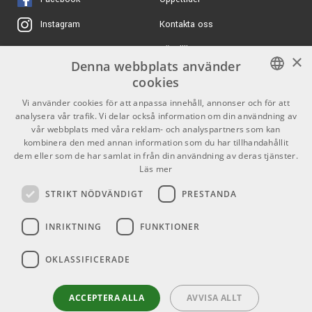
Kontakta oss
Instagram
6899 kr/st
KRK S12.4 Powered
Subwoofer
Köpvillkor
X
×
ARTIKELNUMMER 1068208
Denna webbplats använder
Butiken
Youtube
cookies
8499 kr
Genelec 7040 APM
Varumärken
TikTok
SWEDISH
Vi använder cookies för att anpassa innehåll, annonser och för att
analysera vår trafik. Vi delar också information om din användning av
ARTIKELNUMMER 1098436
ENGLISH
GDPR & Cookies
vår webbplats med våra reklam- och analyspartners som kan
kombinera den med annan information som du har tillhandahållit
6499 kr/st
Kali Audio WS-6.2
dem eller som de har samlat in från din användning av deras tjänster.
Partners
Kontakt
Läs mer
ARTIKELNUMMER 1060127
Info
STRIKT NÖDVÄNDIGT
PRESTANDA
Öppettider:
INRIKTNING
FUNKTIONER
Mån-Fre: 10.00-18.00
Lördag: 11.00-16.00
OKLASSIFICERADE
Söndag: Stängt
Helgdagar
ACCEPTERA ALLA
AVVISA ALLT