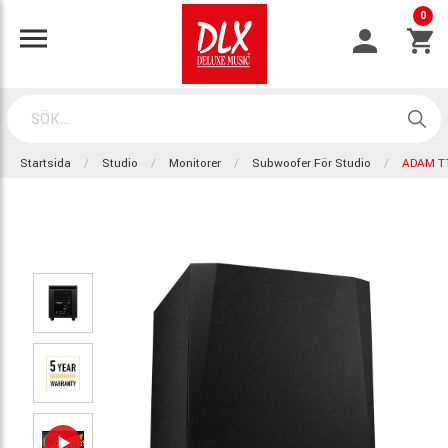
0
Startsida
Studio
Monitorer
Subwoofer För Studio
ADAM T