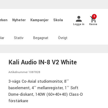
0
rken
Nyheter
Kampanjer
Skola
Logga in
Kassa
lar
Stativ
Begagnat
Övrigt
Kali Audio IN-8 V2 White
Artikelnummer 1087828
3-vägs Co-Axial studiomonitor, 8’’
baselement, 4’’ mellanregister, 1’’ Soft
Dome-diskant, 140W (60+40+40) Class-D
förstärkare