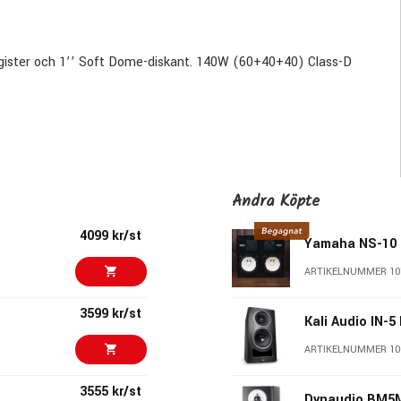
egister och 1’’ Soft Dome-diskant. 140W (60+40+40) Class-D
ver made. Combining the natural advantages of a 3-way design
, it offers more transparency, lower distortion, and a soundstage
Andra Köpte
4099 kr/st
Yamaha NS-10 
ARTIKELNUMMER 10
3599 kr/st
Kali Audio IN-5
e same woofer and tweeter from Kali’s celebrated LP-8, the IN-8
as its waveguide.
ARTIKELNUMMER 10
3555 kr/st
Dynaudio BM5M