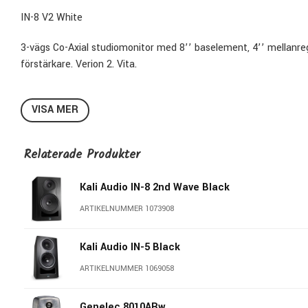
IN-8 V2 White
3-vägs Co-Axial studiomonitor med 8’’ baselement, 4’’ mellanr
förstärkare. Verion 2. Vita.
Project Independence
VISA MER
Kali’s IN-8 V2 is one of the most innovative studio monitors e
with hyper-realistic imaging of a co-axial mid-range and tweeter
Relaterade Produkter
that must be heard to be believed.
Kali Audio IN-8 2nd Wave Black
Performance
ARTIKELNUMMER 1073908
Power. Detail. Soundstage.
Kali Audio IN-5 Black
The IN-8 V2 Studio Monitor is a speaker like no other. Using th
V2 adds a midrange driver that surrounds the tweeter, and acts 
ARTIKELNUMMER 1069058
Genelec 8010ARw