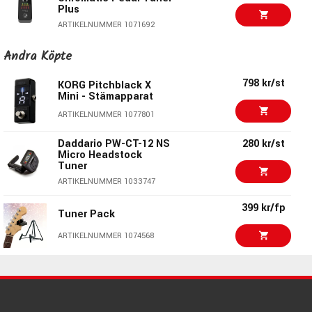
Plus
ARTIKELNUMMER 1071692
Daddario PW-CT-26 PW
365 kr/st
Andra Köpte
NEXXUS 360
Rechargable Tuner
798 kr/st
KORG Pitchblack X
ARTIKELNUMMER 1075752
Mini - Stämapparat
380 kr/st
ARTIKELNUMMER 1077801
Ernie Ball 9627 Protune
USB-C Tuner
Daddario PW-CT-12 NS
280 kr/st
ARTIKELNUMMER 1087536
Micro Headstock
Tuner
620 kr/st
KORG TM70C-WH
ARTIKELNUMMER 1033747
ARTIKELNUMMER 1083704
399 kr/fp
Tuner Pack
325 kr/st
ARTIKELNUMMER 1074568
Daddario PW-CT-14 NS
Micro Violin Tuner
959 kr/st
ARTIKELNUMMER 1084862
KORG Pitchblack X -
Stämapparat
225 kr/st
Ernie Ball 9644 Fast
ARTIKELNUMMER 1077802
Pitch Clip-on Tuner