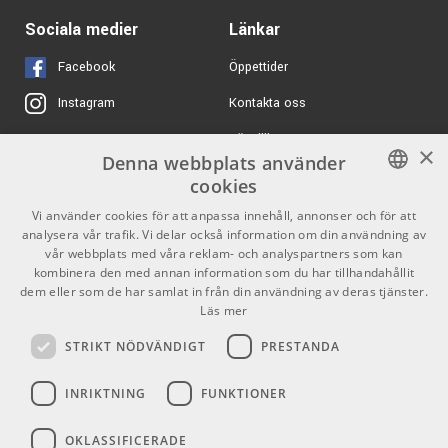
1199 kr/st
ARTIKELNUMMER 1096935
Sociala medier
Länkar
Zoom G1X Four
ARTIKELNUMMER 1061883
Facebook
Öppettider
Kontakta oss
Instagram
4099 kr/st
Sigma 000ME
Köpvillkor
X
×
ARTIKELNUMMER 1072272
Denna webbplats använder
Butiken
Youtube
cookies
Ernie Ball 6075 30cm
290 kr/fp
Varumärken
TikTok
SWEDISH
Svart Patchkabel - 3-
Vi använder cookies för att anpassa innehåll, annonser och för att
pack
analysera vår trafik. Vi delar också information om din användning av
ENGLISH
GDPR & Cookies
ARTIKELNUMMER 1058848
vår webbplats med våra reklam- och analyspartners som kan
kombinera den med annan information som du har tillhandahållit
2999 kr
dem eller som de har samlat in från din användning av deras tjänster.
Ibanez GA5MHTCE-
Partners
Kontakt
OPN - Natural
Läs mer
ARTIKELNUMMER 1094155
Info
STRIKT NÖDVÄNDIGT
PRESTANDA
Öppettider:
INRIKTNING
FUNKTIONER
Mån-Fre: 10.00-18.00
Lördag: 11.00-16.00
OKLASSIFICERADE
Söndag: Stängt