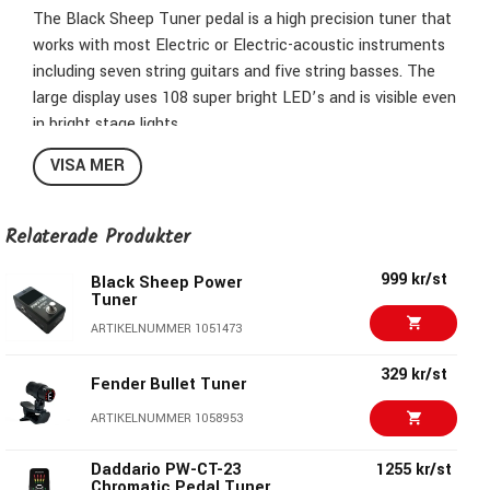
The Black Sheep Tuner pedal is a high precision tuner that
works with most Electric or Electric-acoustic instruments
including seven string guitars and five string basses. The
large display uses 108 super bright LED’s and is visible even
in bright stage lights.
VISA MER
The Tuner has true bypass, is sturdy built with metal
Relaterade Produkter
chassis, has a chassis mounted DC inlet and a high quality
footswitch, making it truly roadworthy. It also comes at an
999 kr/st
Black Sheep Power
exceptional price that any musician can afford.
Tuner
ARTIKELNUMMER 1051473
329 kr/st
Fender Bullet Tuner
ARTIKELNUMMER 1058953
Daddario PW-CT-23
1255 kr/st
Chromatic Pedal Tuner