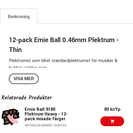
Beskrivning
12-pack Ernie Ball 0.46mm Plektrum -
Thin
Plektrumet som blivit standardplektrumet för musiker &
butiker världen över.
Säljs i pack med osorterade mixade färger.
VISA MER
Säljes i 12-pack.
Specifikation 9176:
Relaterade Produkter
Antal:
12st
Ernie Ball 9180
80 kr/fp
Tjocklek:
0,46 mm
Plektrum Heavy - 12-
pack mixade färger
Serie:
Standard Series
ARTIKELNUMMER 1066334
Modell:
Thin