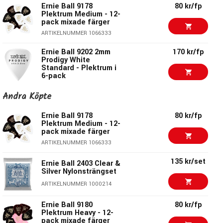
Färg:
Blandade
Ernie Ball 9178
80 kr/fp
Material:
Cellulose Acetate Nitrate
Plektrum Medium - 12-
pack mixade färger
Färgerna på plektrumen i packet är ej valbara utan en
ARTIKELNUMMER 1066333
slumpad blandning av bl.a Rosa, Vit, Svart, Blå, Turkos mf.
Ernie Ball 9202 2mm
170 kr/fp
Prodigy White
Standard - Plektrum i
6-pack
Ernie Ball - Mer än bara strängar!
ARTIKELNUMMER 1056617
Andra Köpte
Ernie Ball är ju mest känd för sina fantastiska strängar,
Ernie Ball 9203 2mm
170 kr/fp
men dom har så otroligt mycket mer i sitt sortiment. Dom
Prodigy White Mini -
Ernie Ball 9178
80 kr/fp
tillverkar pedaler, plektrum, kablar, axelband & andra otroligt
Plektrum i 6-pack
Plektrum Medium - 12-
pack mixade färger
användbara tillbehör som förenklar vardagen för en
ARTIKELNUMMER 1056618
ARTIKELNUMMER 1066333
gitarrist.
Ernie Ball 9199 1.5mm
170 kr/fp
Allt är noga genomtänkt & av fantastiskt hög kvalité!
Prodigy Black
135 kr/set
Ernie Ball 2403 Clear &
Standard - Plektrum i
Silver Nylonsträngset
6-pack
Ernie Ball - Revolutionerande
ARTIKELNUMMER 1000214
ARTIKELNUMMER 1056614
gitarrtillbehör!
Ernie Ball 9180
80 kr/fp
Ernie Ball 9200 1.5mm
170 kr/fp
Plektrum Heavy - 12-
Prodigy Black Mini -
Ernie Ball anses idag som en av dom största
pack mixade färger
Plektrum i 6-pack