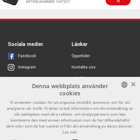
Pack)
ARTIKELNUMMER 1047307
ARTIKELNUMMER 1088169
Sociala medier
Länkar
Facebook
Öppettider
Kontakta oss
Instagram
Köpvillkor
X
×
Denna webbplats använder
Butiken
Youtube
cookies
Varumärken
TikTok
SWEDISH
Vi använder cookies för att anpassa innehåll, annonser och för att
analysera vår trafik. Vi delar också information om din användning av
ENGLISH
GDPR & Cookies
vår webbplats med våra reklam- och analyspartners som kan
kombinera den med annan information som du har tillhandahållit
dem eller som de har samlat in från din användning av deras tjänster.
Partners
Kontakt
Läs mer