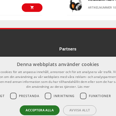
ARTIKELNUMMER 10
1175 kr/st
Shure Nexadyn
Supercardioid
ARTIKELNUMMER 10
825 kr/st
Boss RC-1 Loop
Partners
ARTIKELNUMMER 10
Denna webbplats använder cookies
1295 kr/st
Boss RC-5 Loop
cookies för att anpassa innehåll, annonser och för att analysera vår trafik. V
ARTIKELNUMMER 10
on om din användning av vår webbplats med våra reklam- och analyspartner
n med annan information som du har tillhandahållit dem eller som de har s
din användning av deras tjänster.
Läs mer
1175 kr/st
Dreadbox Typh
IGT
PRESTANDA
INRIKTNING
FUNKTIONER
ARTIKELNUMMER 10
1175 kr/st
ACCEPTERA ALLA
AVVISA ALLT