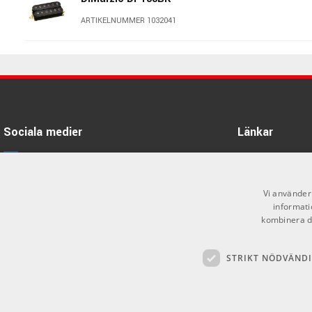
ARTIKELNUMMER 1032041
DiMarzio DP402W
ARTIKELNUMMER 1014526
DiMarzio DP130BK
Sociala medier
Länkar
ARTIKELNUMMER 1041089
Facebook
Öppettider
DiMarzio DP755BK
Kontakta oss
Instagram
Vi använder 
ARTIKELNUMMER 1051304
informati
Köpvillkor
X
kombinera de
Butiken
Youtube
DiMarizo DP155FBK
STRIKT NÖDVÄND
Varumärken
TikTok
ARTIKELNUMMER 1030842
GDPR & Cookies
Dimarzio DP260CR