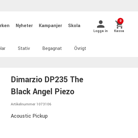
0
rken
Nyheter
Kampanjer
Skola
Logga in
Kassa
lar
Stativ
Begagnat
Övrigt
Dimarzio DP235 The
Black Angel Piezo
Artikelnummer 1073106
Acoustic Pickup