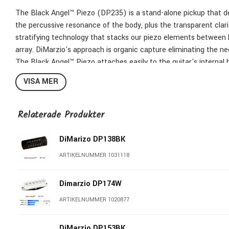
The Black Angel™ Piezo (DP235) is a stand-alone pickup that deliv
the percussive resonance of the body, plus the transparent clar
stratifying technology that stacks our piezo elements between l
array. DiMarzio's approach is organic capture eliminating the need
The Black Angel™ Piezo attaches easily to the guitar's internal b
bracket, and can be mounted with hide glue, super glue or any 
VISA MER
The Black Angel™ Piezo comes with a Switchcraft® stereo endpin
Magnetic Soundhole Pickup (DP234).
Mixing the ambient qualities of the piezo with the great bass r
Relaterade Produkter
sound.
Specs:
DiMarizo DP138BK
ARTIKELNUMMER 1031118
Wiring: 1 Conductor.
Magnet: None.
Dimarzio DP174W
ARTIKELNUMMER 1020877
DiMarzio DP153BK