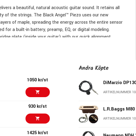
ers a beautiful, natural acoustic guitar sound. It retains all
ity of the strings. The Black Angel™ Piezo uses our new
ayers of maple, spreading the energy across the entire sensor
 for a built-in battery, preamp, EQ, or digital modeling.
ridge plate (inside your guitar) with our quick alignment
woodworking adhesive.
 jack so it can be easily paired with The Black Angel™
esponse and harmonics of the magnetic delivers a huge, live
Andra Köpte
1050 kr/st
DiMarzio DP13
ARTIKELNUMMER 10
930 kr/st
L.R.Baggs M80
ARTIKELNUMMER 10
1425 kr/st
Neumann NDH 