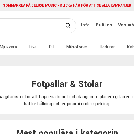
SOMMARREA PÅ DELUXE MUSIC - KLICKA HÄR FÖR ATT SE ALLA KAMPANJER
Info
Butiken
Varumä
Mjukvara
Live
DJ
Mikrofoner
Hörlurar
Kab
Fotpallar & Stolar
 gitarrister för att höja ena benet och därigenom placera gitarren i e
bättre hållning och ergonomi under spelning.
Mest populära i kategorin