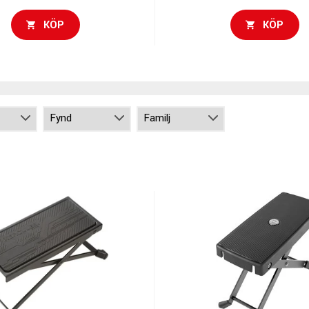
KÖP
KÖP