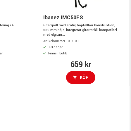
Ibanez IMC50FS
ering i 4
Gitarrpall med stativ, hopfällbar konstruktion,
650 mm höjd, integrerat gitarrställ, kompatibel
med elgitarr...
Artikelnummer 1097109
1-3 dagar
ar
Finns i butik
659 kr
KÖP