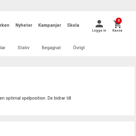
0
rken
Nyheter
Kampanjer
Skola
Logga in
Kassa
lar
Stativ
Begagnat
Övrigt
n optimal spelposition. De bidrar till