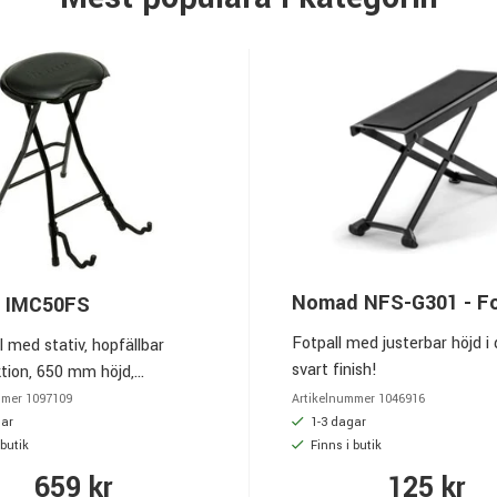
Nomad NFS-G301 - Fo
z IMC50FS
Fotpall med justerbar höjd i 
ll med stativ, hopfällbar
svart finish!
tion, 650 mm höjd,
at gitarrställ, kompatibel
mmer
1097109
Artikelnummer
1046916
tarr akustisk gitarr bas
gar
1-3 dagar
 butik
Finns i butik
659 kr
125 kr