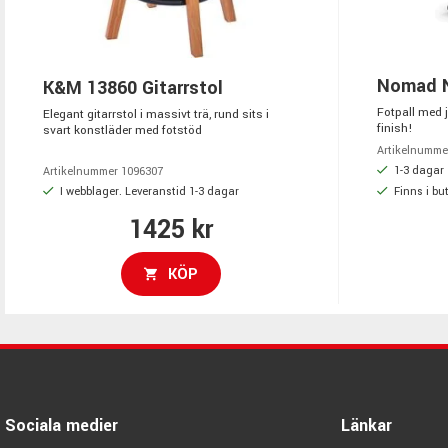
Nomad N
K&M 13860 Gitarrstol
Fotpall med j
Elegant gitarrstol i massivt trä, rund sits i
finish!
svart konstläder med fotstöd
Artikelnumme
1-3 dagar
Artikelnummer 1096307
I webblager. Leveranstid 1-3 dagar
Finns i but
1425 kr
KÖP
Sociala medier
Länkar