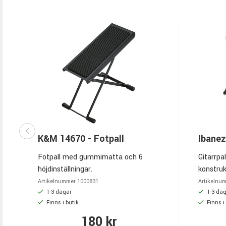
K&M 14670 - Fotpall
Ibane
Fotpall med gummimatta och 6
Gitarrpa
höjdinställningar.
konstruk
integrer
Artikelnummer
1000831
Artikelnu
med elgi
1-3 dagar
1-3 da
Finns i butik
Finns i
180 kr