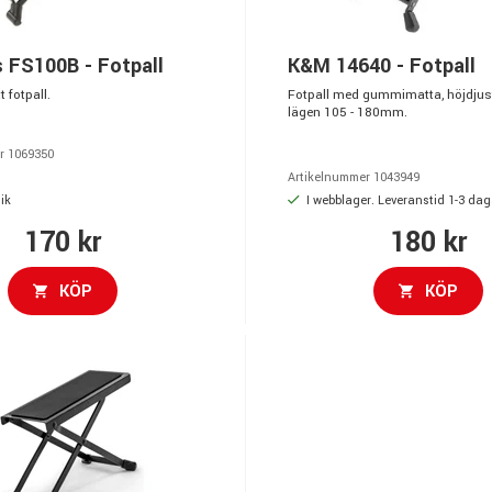
 FS100B - Fotpall
K&M 14640 - Fotpall
t fotpall.
Fotpall med gummimatta, höjdjust
lägen 105 - 180mm.
r 1069350
Artikelnummer 1043949
ik
I webblager. Leveranstid 1-3 dag
170 kr
180 kr
KÖP
KÖP