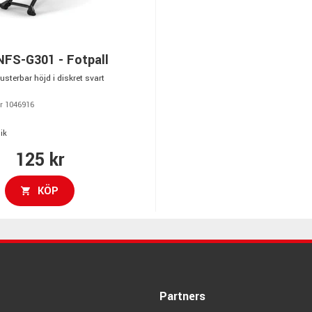
FS-G301 - Fotpall
usterbar höjd i diskret svart
r 1046916
ik
125 kr
KÖP
Partners