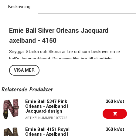
Beskrivning
Ernie Ball Silver Orleans Jacquard
axelband - 4150
Snygga, Starka och Sköna är tre ord som beskriver ernie
ball's Jacquard-band. De passar lika bra till akustiska
gitarrer som till elgitarrer och elbasar och nästan bäst av
VISA MER
allt, det digra utbudet erbjuder något för alla.
Bredd:
5cm (2")
Relaterade Produkter
Min längd:
107cm
Max längd:
Ernie Ball 5347 Pink
183cm
360 kr/st
Orleans - Axelband i
Material:
Tyg & Nylon med ändar i läder
Jacquard-design
Pris per styck
ARTIKELNUMMER 1077742
Ernie Ball 4151 Royal
360 kr/st
Orleans - Axelband i