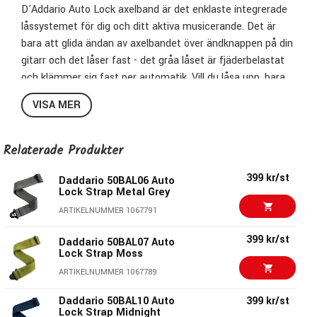
D'Addario Auto Lock axelband är det enklaste integrerade
låssystemet för dig och ditt aktiva musicerande. Det är
bara att glida ändan av axelbandet över ändknappen på din
gitarr och det låser fast - det gråa låset är fjäderbelastat
och klämmer sig fast per automatik. Vill du låsa upp, bara
tryck på låset, glid det åt sidan och axelbandet är
VISA MER
frånkopplat. Passar de flesta ändknappar på marknaden.
D'Addario Auto Lock Strap är designad i samarbete med
Ned Steinberger.
Relaterade Produkter
• Enkelt, integrerat låssystem.
399 kr/st
• Vävda av mjukt och bekvämt nylonmaterial.
Daddario 50BAL06 Auto
Lock Strap Metal Grey
• Bredd 50 mm
ARTIKELNUMMER 1067791
• Justerbar längd från 77cm till 149 cm
• Passar de flesta ändknappar på marknaden
399 kr/st
Daddario 50BAL07 Auto
• Ned Steinberger design.
Lock Strap Moss
ARTIKELNUMMER 1067789
Daddario 50BAL10 Auto
399 kr/st
Lock Strap Midnight