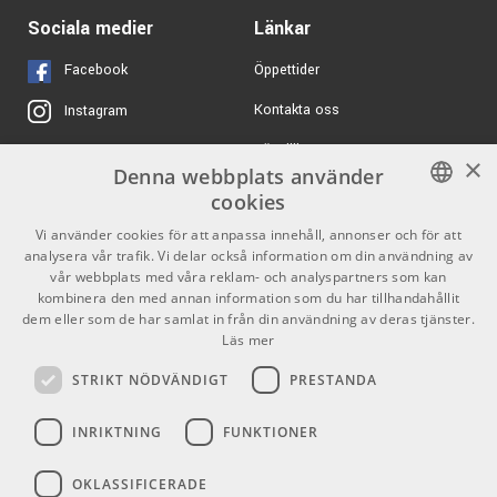
Axelband - Brun Mocka
10950 kr/st
PRS MT15-V2 Tremonti
Sociala medier
Länkar
ARTIKELNUMMER 1045913
Head
ARTIKELNUMMER 1091546
Facebook
Öppettider
Kontakta oss
Instagram
Ernie Ball 9176
80 kr/fp
Plektrum Thin - 12-
pack mixade färger
Köpvillkor
X
×
Denna webbplats använder
ARTIKELNUMMER 1066332
Butiken
Youtube
cookies
149 kr/st
KORG PC-2 Pitchclip2 -
Varumärken
TikTok
SWEDISH
Vi använder cookies för att anpassa innehåll, annonser och för att
Stämapparat clip-on
analysera vår trafik. Vi delar också information om din användning av
ARTIKELNUMMER 1057125
ENGLISH
GDPR & Cookies
vår webbplats med våra reklam- och analyspartners som kan
kombinera den med annan information som du har tillhandahållit
325 kr/st
Shubb C1 Western
dem eller som de har samlat in från din användning av deras tjänster.
Partners
Kontakt
Capo Nickel
Läs mer
ARTIKELNUMMER 1000359
Info
STRIKT NÖDVÄNDIGT
PRESTANDA
Öppettider:
INRIKTNING
FUNKTIONER
Mån-Fre: 10.00-18.00
Lördag: 11.00-16.00
OKLASSIFICERADE
Söndag: Stängt