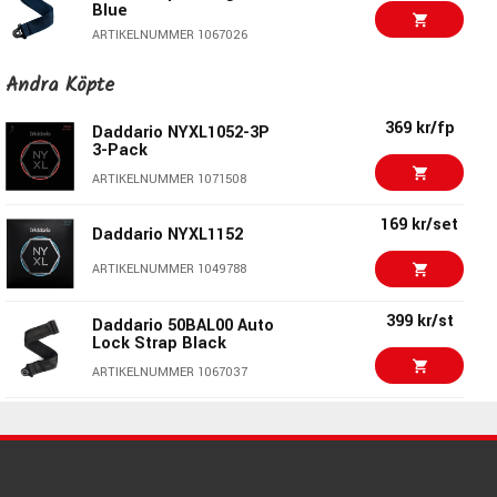
Blue
ARTIKELNUMMER 1067026
399 kr/st
Daddario 50BAL00 Auto
Andra Köpte
Lock Strap Black
369 kr/fp
ARTIKELNUMMER 1067037
Daddario NYXL1052-3P
3-Pack
Daddario 50BAL07 Auto
399 kr/st
ARTIKELNUMMER 1071508
Lock Strap Mellow
Yellow
169 kr/set
Daddario NYXL1152
ARTIKELNUMMER 1067033
ARTIKELNUMMER 1049788
Daddario 50BAL01 Auto
399 kr/st
Lock Strap Padded
Black
399 kr/st
Daddario 50BAL00 Auto
ARTIKELNUMMER 1067034
Lock Strap Black
ARTIKELNUMMER 1067037
Ernie Ball 4037
130 kr/st
Axelband i Nylon -
Svart
2685 kr/st
Cioks DC7
ARTIKELNUMMER 1000231
ARTIKELNUMMER 1064724
460 kr/st
Profile LS51-4