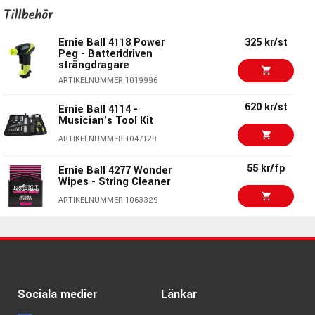
Ernie Ball 1128 -
23 kr/st
ARTIKELNUMMER 1000147
Tillbehör
Nickelspunnen 028-
sträng
14 kr/st
Ernie Ball 1010 - Plain
Ernie Ball 4118 Power
325 kr/st
010-sträng
ARTIKELNUMMER 1000109
Peg - Batteridriven
strängdragare
ARTIKELNUMMER 1000092
Ernie Ball 1836
29 kr/st
ARTIKELNUMMER 1019996
Earthwood PSB -
Spunnen .036-sträng
620 kr/st
Ernie Ball 4114 -
ARTIKELNUMMER 1000177
Musician's Tool Kit
14 kr/st
ARTIKELNUMMER 1047129
Ernie Ball 10145 .0145
Stålsträng
55 kr/fp
Ernie Ball 4277 Wonder
ARTIKELNUMMER 1086814
Wipes - String Cleaner
14 kr/st
ARTIKELNUMMER 1063329
Ernie Ball 1015 - Plain
015-sträng
240 kr/st
Ernie Ball 9604 -
ARTIKELNUMMER 1000097
Pegwinder Plus
14 kr/st
ARTIKELNUMMER 1066931
Ernie Ball 1009 - Plain
009-sträng
Sociala medier
Länkar
ARTIKELNUMMER 1000091