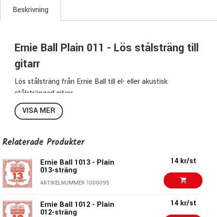
Beskrivning
Ernie Ball Plain 011 - Lös stålsträng till
gitarr
Lös stålsträng från Ernie Ball till el- eller akustisk
stålsträngad gitarr.
VISA MER
Storlek:
011
Modell:
Plain
Artikelnr:
1011
Relaterade Produkter
Pris per styck
14 kr/st
Ernie Ball 1013 - Plain
013-sträng
Ernie Ball - Revolutionerande
ARTIKELNUMMER 1000095
gitarrtillbehör!
14 kr/st
Ernie Ball 1012 - Plain
Ernie Ball anses idag som en av dom största
012-sträng