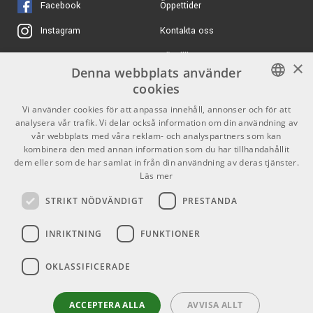
Facebook
Öppettider
Kontakta oss
Instagram
Köpvillkor
X
×
Denna webbplats använder
Butiken
Youtube
cookies
Varumärken
TikTok
SWEDISH
Vi använder cookies för att anpassa innehåll, annonser och för att
analysera vår trafik. Vi delar också information om din användning av
ENGLISH
GDPR & Cookies
vår webbplats med våra reklam- och analyspartners som kan
kombinera den med annan information som du har tillhandahållit
dem eller som de har samlat in från din användning av deras tjänster.
Partners
Kontakt
Läs mer
Info
STRIKT NÖDVÄNDIGT
PRESTANDA
Öppettider:
INRIKTNING
FUNKTIONER
Mån-Fre: 10.00-18.00
Lördag: 11.00-16.00
OKLASSIFICERADE
Söndag: Stängt
Helgdagar
ACCEPTERA ALLA
AVVISA ALLT