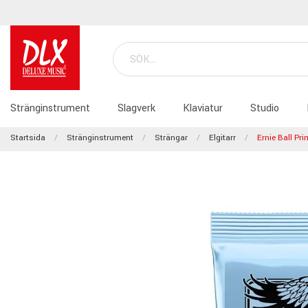
Stränginstrument
Slagverk
Klaviatur
Studio
Startsida
Stränginstrument
Strängar
Elgitarr
Ernie Ball Pr