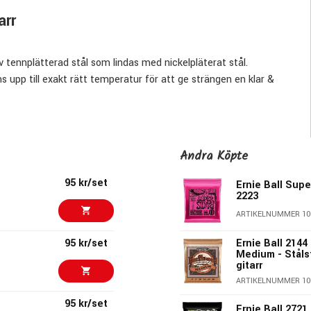
arr
tennplätterad stål som lindas med nickelpläterat stål.
s upp till exakt rätt temperatur för att ge strängen en klar &
der av gitarrister världen över!
Andra Köpte
95 kr/set
Ernie Ball Supe
2223
ARTIKELNUMMER 10
95 kr/set
Ernie Ball 214
Medium - Stålst
gitarr
ARTIKELNUMMER 10
95 kr/set
Ernie Ball 2721