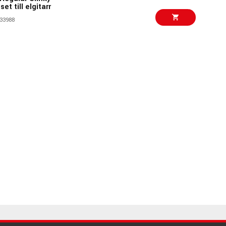
et till elgitarr
33988
95 kr/set
a Slinky Strängset -
00204
25 kr/st
4 - Nickelspunnen
00112
95 kr/set
num Slinky
18
64712
255 kr/fp
 - 3-pack Hybrid
48756
95 kr/set
lar Slinky