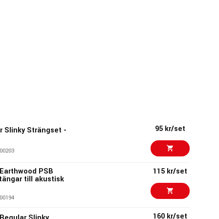
95 kr/set
r Slinky Strängset -
00203
4 Earthwood PSB
115 kr/set
ängar till akustisk
00194
160 kr/set
 Regular Slinky