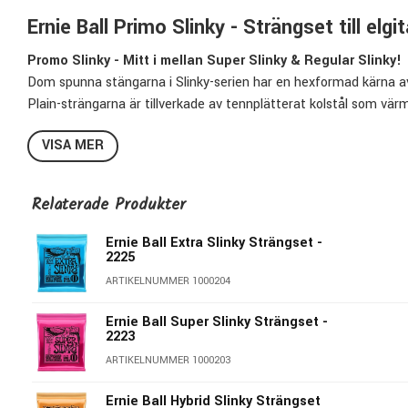
Ernie Ball Primo Slinky - Strängset till elgit
Promo Slinky - Mitt i mellan Super Slinky & Regular Slinky!
Dom spunna stängarna i Slinky-serien har en hexformad kärna av 
Plain-strängarna är tillverkade av tennplätterat kolstål som värm
balanserad ton.
VISA MER
Ernie Ball's Slinky-strängar är det självklara strängvalet för mäng
2212 Primo Slinky innehåller:
Relaterade Produkter
E:
0095
B:
012
Ernie Ball Extra Slinky Strängset -
2225
G:
016
ARTIKELNUMMER 1000204
D:
024 spunnen
A:
034 spunnen
Ernie Ball Super Slinky Strängset -
E:
044 spunnen
2223
ARTIKELNUMMER 1000203
Ernie Ball Hybrid Slinky Strängset