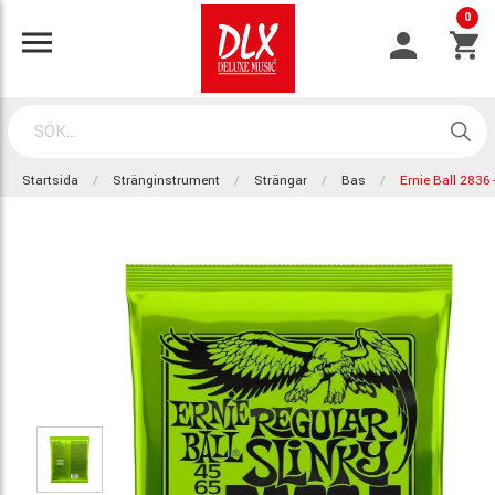
0
Startsida
Stränginstrument
Strängar
Bas
Ernie Ball 2836