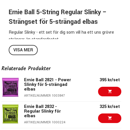
Ernie Ball 5-String Regular Slinky –
Strängset för 5-strängad elbas
Regular Slinky - ett set för dig som vill ha ett uns grövre
strängar än standardsetet
VISA MER
2836 5-string Regular Slinky:
G:
045
Relaterade Produkter
D:
065
A:
080
Ernie Ball 2821 - Power
395 kr/set
E:
100
Slinky för 5-strängad
elbas
B:
130
ARTIKELNUMMER 1003847
Ernie Ball Slinky Nickelwound Bass
Ernie Ball 2832 -
325 kr/set
Regular Slinky för
Liksom alla andra Ernie Ball-strängar är Slinky Nickel Wound
elbas
Bass tillverkade i Coachella Vally i Kalifornien, USA. Dessa
ARTIKELNUMMER 1000224
strängar har en lindning av nickelplätterat stål som lindas