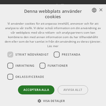
Köpvillkor
X
×
Denna webbplats använder
Butiken
Youtube
cookies
Varumärken
TikTok
SWEDISH
Vi använder cookies för att anpassa innehåll, annonser och för att
analysera vår trafik. Vi delar också information om din användning av
ENGLISH
GDPR & Cookies
vår webbplats med våra reklam- och analyspartners som kan
kombinera den med annan information som du har tillhandahållit
dem eller som de har samlat in från din användning av deras tjänster.
Partners
Kontakt
Läs mer
Info
STRIKT NÖDVÄNDIGT
PRESTANDA
Öppettider:
INRIKTNING
FUNKTIONER
Mån-Fre: 10.00-18.00
Lördag: 11.00-16.00
OKLASSIFICERADE
Söndag: Stängt
Helgdagar
ACCEPTERA ALLA
AVVISA ALLT
VISA DETALJER