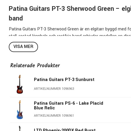
Patina Guitars PT-3 Sherwood Green – elgit
band
Patina Guitars PT-3 Sherwood Green är en elgitarr byggd med fok
stall, rostad lönnhals och rostfria band erbjuder modellen en dir
paulowniakropp och handlindade pickuper ger en balanserad och 
VISA MER
Kropp och konstruktion
Relaterade Produkter
Kroppen är tillverkad i paulownia, vilket ger låg vikt och snabb r
spelsessioner samtidigt som den behåller tydlig resonans och at
Patina Guitars PT-3 Sunburst
Finishen är utförd i nitrolack, vilket ger en tunn yta som låter t
ARTIKELNUMMER 1096963
Patina Guitars PS-6 - Lake Placid
Hals och spelkänsla
Blue Relic
Halsen är byggd i quarter sawn rostad lönn med satinfinish och mo
ARTIKELNUMMER 1096961
minskad känslighet för klimatförändringar. Satinfinishen ger en 
LTD Phoenix-200DX Red Burst