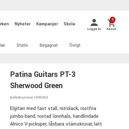
0
rken
Nyheter
Kampanjer
Skola
Logga in
Kassa
lar
Stativ
Begagnat
Övrigt
Patina Guitars PT-3
Sherwood Green
Artikelnummer 1096962
Elgitarr med fast stall, nitrolack, rostfria
jumbo-band, rostad lönnhals, handlindade
Alnico V-pickuper, låsbara stämskruvar, lätt