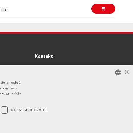
96961
6470 kr
 PT-3 Sunburst
96963
17449 kr/st
13995 kr/st
ray strt rw ins
Kontakt
63098
Info
×
Öppettider:
18995 kr/st
i delar också
Mån-Fre: 10.00-18.00
ire Brad Paisley
12995 kr/st
s som kan
SWEDISH
Lördag: 11.00-16.00
kle
amlat in från
Söndag: Stängt
ENGLISH
66878
Helgdagar
OKLASSIFICERADE
9995 kr/st
Sky Gold Spark
94714