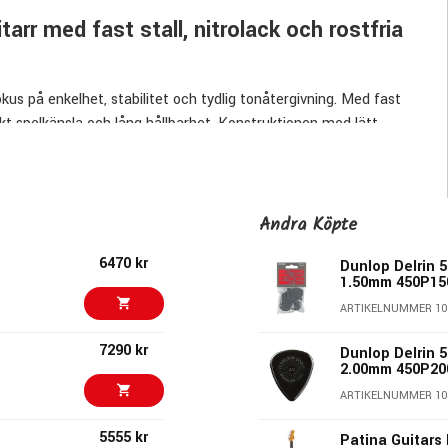
arr med fast stall, nitrolack och rostfria
us på enkelhet, stabilitet och tydlig tonåtergivning. Med fast
ekt spelkänsla och lång hållbarhet. Konstruktionen med lätt
responsiv ton.
Andra Köpte
espons i anslaget. Detta gör gitarren bekväm vid längre
tack.
6470 kr
Dunlop Delrin 5
1.50mm 450P15
räet vibrera mer fritt jämfört med tjockare lacktyper.
ARTIKELNUMMER 10
7290 kr
Dunlop Delrin 5
2.00mm 450P20
dern C-profil. Rostningen bidrar till ökad stabilitet och
ARTIKELNUMMER 10
snabb och smidig spelkänsla.
5555 kr
Patina Guitars