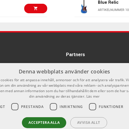
Blue Relic
d med 22 jumbo band i rostfritt stål. Rostfria band ger lång
det enklare att orientera sig på halsen i mörkare miljöer.
ARTIKELNUMMER 10
7399 kr
Patina Guitars
ARTIKELNUMMER 10
ed cirka 7k output. Pickuperna använder Alnico V-magneter och
5199 kr
Fender robert c
Partners
onenter, med en enkel layout med en volymkontroll, en
ARTIKELNUMMER 10
Denna webbplats använder cookies
5190 kr
cookies för att anpassa innehåll, annonser och för att analysera vår trafik. V
Fender Mex Equ
on om din användning av vår webbplats med våra reklam- och analyspartner
et bidrar till stabil stämning och konsekvent sustain.
Mn Black Spar
n med annan information som du har tillhandahållit dem eller som de har s
bilitet och enkel setup.
din användning av deras tjänster.
Läs mer
4750 kr
ARTIKELNUMMER 10
re och förbättrar stämningsstabiliteten.
IGT
PRESTANDA
INRIKTNING
FUNKTIONER
PRS SE Silver 
17449 kr/st
ACCEPTERA ALLA
AVVISA ALLT
ARTIKELNUMMER 10
13995 kr/st