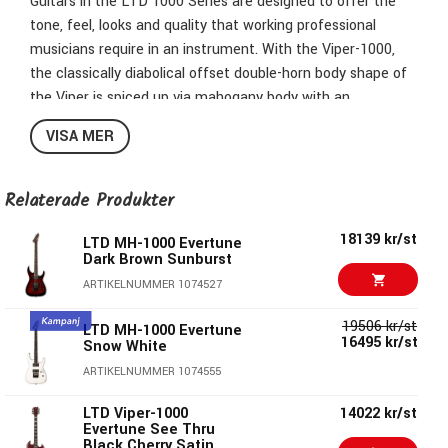
Guitars in the LTD 1000 Series are designed to offer the
tone, feel, looks and quality that working professional
musicians require in an instrument. With the Viper-1000,
the classically diabolical offset double-horn body shape of
the Viper is spiced up via mahogany body with an
exceptional quilted maple top, and a three-piece mahogany
VISA MER
neck. This LTD Deluxe Viper model also includes top-tier
components like direct-mount Seymour Duncan Sentient
(neck) and Pegasus (bridge) passive pickups, splittable by
Relaterade Produkter
a push-pull control. Other high-end components include a
18139 kr/st
TonePros locking TOM bridge and tailpiece, and LTD
LTD MH-1000 Evertune
Dark Brown Sunburst
locking tuners. Available in See Thru Purple Sunburst and
ARTIKELNUMMER 1074527
Tiger Eye Sunburst finishes.
19506 kr/st
LTD MH-1000 Evertune
Construction: Set-Thru
16495 kr/st
Snow White
Scale: 24.75''
ARTIKELNUMMER 1074555
Body: Mahogany
Neck: 3pc Mahogany
LTD Viper-1000
14022 kr/st
Fingerboard: Macassar Ebony
Evertune See Thru
Black Cherry Satin