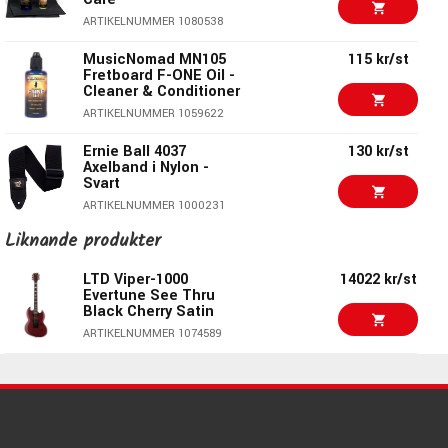
ARTIKELNUMMER 1080538
ARTIKELNUMMER 1074451
Yamaha Revstar
9098 kr
Standard RSS02T -
MusicNomad MN105
115 kr/st
Fired Red
Fretboard F-ONE Oil -
ARTIKELNUMMER 1093548
Cleaner & Conditioner
ARTIKELNUMMER 1059622
LTD Alexi Laiho
24490 kr
Sawtooth SE 20th
Ernie Ball 4037
130 kr/st
Anniversary
Axelband i Nylon -
ARTIKELNUMMER 1095945
Svart
ARTIKELNUMMER 1000231
7304 kr/st
LTD Viper-256 Olympic
6195 kr/st
Liknande produkter
295 kr/st
White
Kyser KGEBA Electric
Guitar Capo
LTD Viper-1000
14022 kr/st
ARTIKELNUMMER 1083767
ARTIKELNUMMER 1003864
Evertune See Thru
Black Cherry Satin
Hercules GS412B-
475 kr/st
27255 kr/st
E-II Arrow NT Snow
ARTIKELNUMMER 1074589
PLUS - Golvstativ för
White
gitarr
ARTIKELNUMMER 1076379
ARTIKELNUMMER 1060189
620 kr/st
Ernie Ball 4114 -
Musician's Tool Kit