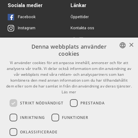
Sociala medier
Länkar
ARTIKELNUMMER 1047129
Facebook
Öppettider
AMP CR-10 - 3m
125 kr/st
Tele/Tele-
Kontakta oss
Instagram
instrumentkabel med
6,3mm kontakter
Köpvillkor
X
ARTIKELNUMMER 1001210
×
Denna webbplats använder
Butiken
Youtube
60 kr/st
cookies
Ernie Ball 4220 -
Mikrofiberduk
Varumärken
TikTok
SWEDISH
Vi använder cookies för att anpassa innehåll, annonser och för att
ARTIKELNUMMER 1000242
analysera vår trafik. Vi delar också information om din användning av
ENGLISH
GDPR & Cookies
vår webbplats med våra reklam- och analyspartners som kan
695 kr/st
Profile FPB01
kombinera den med annan information som du har tillhandahållit
Axelband – Svart läder
dem eller som de har samlat in från din användning av deras tjänster.
Partners
Kontakt
Läs mer
ARTIKELNUMMER 1062753
Info
STRIKT NÖDVÄNDIGT
PRESTANDA
195 kr/st
Profile SP100-CR
Straplocks - Chrome
Öppettider:
INRIKTNING
FUNKTIONER
Mån-Fre: 10.00-18.00
ARTIKELNUMMER 1045916
Lördag: 11.00-16.00
OKLASSIFICERADE
Söndag: Stängt