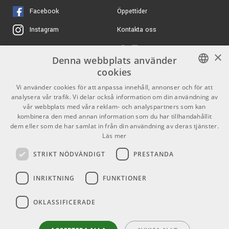
Ibanez JIVA10-DSB
15333 kr/st
stämskruvar säkerställs stämstabilitet och smidig justering.
Facebook
Öppettider
Nita Strauss Signature
23995 kr
Deep Space Blonde
Ibanez AZ2203N
16995 kr
Specifikationer
Prestige - Antique
Kontakta oss
Instagram
ARTIKELNUMMER 1062619
Turquoise
6-strängad elgitarr
Köpvillkor
X
16590 kr
ARTIKELNUMMER 1092861
×
Ibanez AZ427P2QM
Färg: Black
14595 kr
Denna webbplats använder
Premium - Twilght Blue
Butiken
Youtube
Mensur: 648 mm (25.5")
cookies
Burst
Varumärken
TikTok
SWEDISH
Vi använder cookies för att anpassa innehåll, annonser och för att
ARTIKELNUMMER 1092912
analysera vår trafik. Vi delar också information om din användning av
ENGLISH
GDPR & Cookies
Kropp:
vår webbplats med våra reklam- och analyspartners som kan
Ibanez AZ42P1
14790 kr
kombinera den med annan information som du har tillhandahållit
Premium - Prussion
Blue Metallic
Material: Amerikansk lind
dem eller som de har samlat in från din användning av deras tjänster.
Partners
Kontakt
Läs mer
ARTIKELNUMMER 1092907
Info
STRIKT NÖDVÄNDIGT
PRESTANDA
Ibanez RGT1220PBK
17390 kr
Hals:
Premium neck-thru -
Öppettider:
Cosmic Blue Low Gloss
INRIKTNING
FUNKTIONER
Mån-Fre: 10.00-18.00
Material: Rostad lönn
ARTIKELNUMMER 1092968
Lördag: 11.00-16.00
Profil: Oval C
OKLASSIFICERADE
Söndag: Stängt
Bredd vid sadel: 42 mm
Tjocklek vid 1:a/12:e band: 20,5 mm / 22,5 mm
Helgdagar