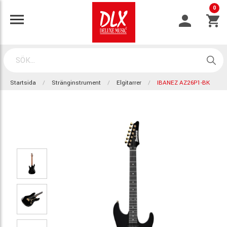
0
Startsida
Stränginstrument
Elgitarrer
IBANEZ AZ26P1-BK