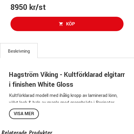
8950 kr/st
KÖP
Beskrivning
Hagström Viking - Kultförklarad elgitarr
i finishen White Gloss
Kultförklarad modell med ihålig kropp av laminerad lönn,
välvt lock & hals av maple med greppbräda i Resinator
Wood.
VISA MER
Viking är en gitarr som gör jobbet lika bra i jazzsamanhang
som till modern pop eller old school rock & blues.
En lättspelad & snygg allround-gitarr helt enkelt!
Relaterade Produkter