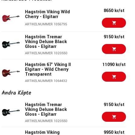
Specifikation Viking:
8650 kr/st
Hagström Viking Wild
Cherry - Elgitarr
Färg:
White Gloss
ARTIKELNUMMER 1056795
Modellbeteckning:
VIK-WHT
Kropp:
Hollow-Body i Lönnlaminat med välvt lock
Hagström Tremar
9150 kr/st
Viking Deluxe Black
Hals:
Canadian Hard Maple - 22 Medium Jumbo-band
Gloss - Elgitarr
/ 24,75” Mensur
ARTIKELNUMMER 1020550
Greppbräda:
Resinator Wood - 15” Radie
Översadel:
43mm
Hagström 67' Viking II
11090 kr/st
Elgitarr - Wild Cherry
Mikrofoner:
2st Hagström HJ-50
Transparent
Stämskruvar:
Gjutna Hagström 18:1 Die Cast
ARTIKELNUMMER 1064432
Stall:
Long Travel Tune-O-Matic med Hagstrom
Andra Köpte
Hagström Viking
9950 kr/st
Trapeze Tail Piece
Deluxe-12 Wild Cherry -
Halsinfästning:
Set Neck
12-strängad elgitarr
Hagström Tremar
9150 kr/st
Kontroller
: 2st Volym- & 2st Tonkontroller
ARTIKELNUMMER 1033930
Viking Deluxe Black
Gloss - Elgitarr
Pickupswitch:
3-läges
Hagström Tremar
11650 kr/st
ARTIKELNUMMER 1020550
Viking Deluxe - Cloudy
Seas - Elgitarr
Hagström Viking
9950 kr/st